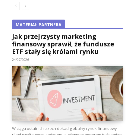
MATERIAŁ PARTNERA
Jak przejrzysty marketing
finansowy sprawił, że fundusze
ETF stały się królami rynku
24/07/2026
W ciągu ostatnich trzech dekad globalny rynek finansowy
uległ gwałtownym zmianom, a głównym motorem tych zmian