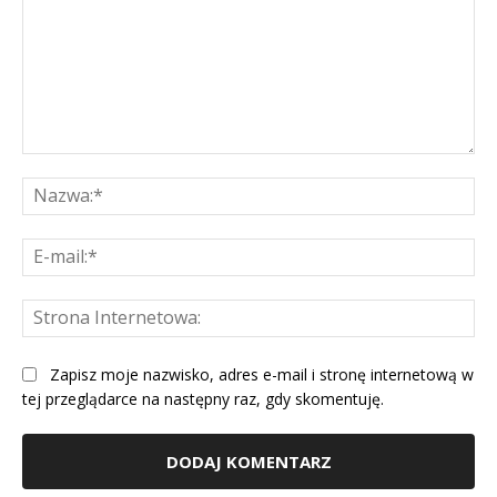
Komentarz:
Na
E-
mai
St
Int
Zapisz moje nazwisko, adres e-mail i stronę internetową w
tej przeglądarce na następny raz, gdy skomentuję.