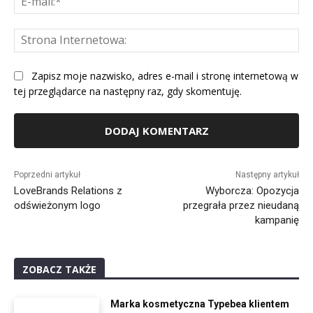
mai
St
Int
Zapisz moje nazwisko, adres e-mail i stronę internetową w
tej przeglądarce na następny raz, gdy skomentuję.
Alternative:
Poprzedni artykuł
Następny artykuł
LoveBrands Relations z
Wyborcza: Opozycja
odświeżonym logo
przegrała przez nieudaną
kampanię
ZOBACZ TAKŻE
Marka kosmetyczna Typebea klientem