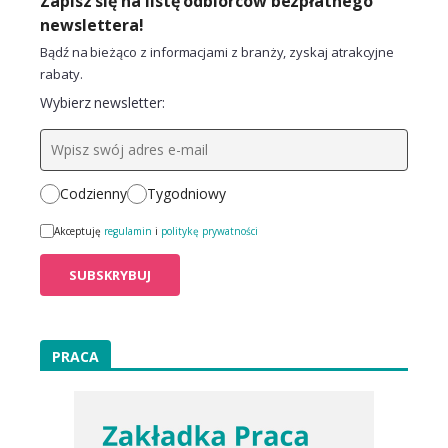
Zapisz się na listę odbiorców bezpłatnego
newslettera!
Bądź na bieżąco z informacjami z branży, zyskaj atrakcyjne
rabaty.
Wybierz newsletter:
Codzienny
Tygodniowy
Akceptuję
regulamin
i
politykę prywatności
PRACA