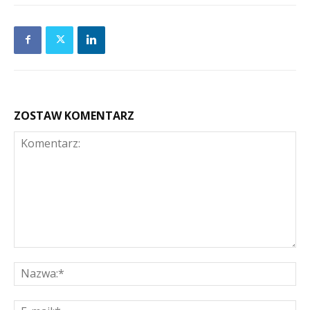
ZOSTAW KOMENTARZ
Komentarz:
Na
E-