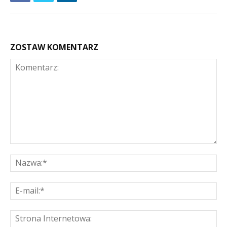
ZOSTAW KOMENTARZ
Komentarz:
Na
E-
mai
St
Int