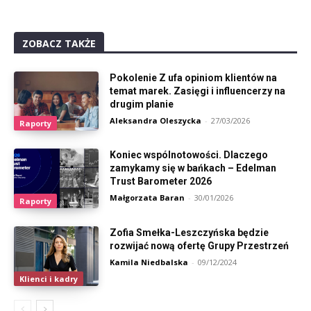
ZOBACZ TAKŻE
Pokolenie Z ufa opiniom klientów na
temat marek. Zasięgi i influencerzy na
drugim planie
Aleksandra Oleszycka
-
27/03/2026
Raporty
Koniec wspólnotowości. Dlaczego
zamykamy się w bańkach – Edelman
Trust Barometer 2026
Małgorzata Baran
-
30/01/2026
Raporty
Zofia Smełka-Leszczyńska będzie
rozwijać nową ofertę Grupy Przestrzeń
Kamila Niedbalska
-
09/12/2024
Klienci i kadry