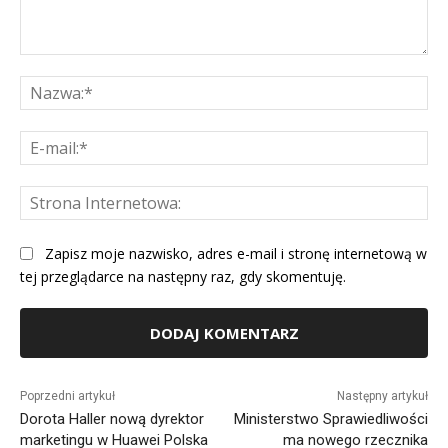
Komentarz:
Na
E-
mai
St
Int
Zapisz moje nazwisko, adres e-mail i stronę internetową w
tej przeglądarce na następny raz, gdy skomentuję.
Alternative:
Poprzedni artykuł
Następny artykuł
Dorota Haller nową dyrektor
Ministerstwo Sprawiedliwości
marketingu w Huawei Polska
ma nowego rzecznika