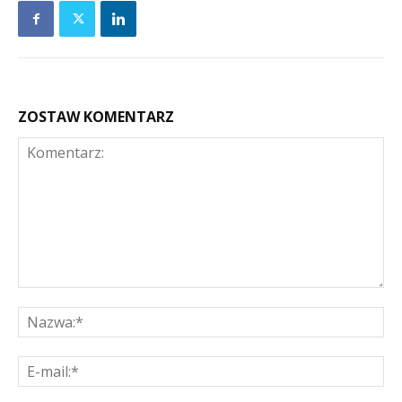
ZOSTAW KOMENTARZ
Komentarz:
Na
E-
mai