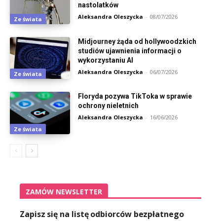
nastolatków
Aleksandra Oleszycka
-
08/07/2026
Ze świata
Midjourney żąda od hollywoodzkich
studiów ujawnienia informacji o
wykorzystaniu AI
Aleksandra Oleszycka
-
06/07/2026
Ze świata
Floryda pozywa TikToka w sprawie
ochrony nieletnich
Aleksandra Oleszycka
-
16/06/2026
Ze świata
ZAMÓW NEWSLETTER
Zapisz się na listę odbiorców bezpłatnego