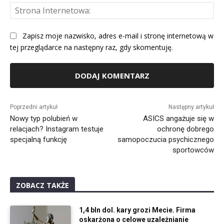
St
Int
Zapisz moje nazwisko, adres e-mail i stronę internetową w
tej przeglądarce na następny raz, gdy skomentuję.
Alternative:
Poprzedni artykuł
Następny artykuł
Nowy typ polubień w
ASICS angażuje się w
relacjach? Instagram testuje
ochronę dobrego
specjalną funkcję
samopoczucia psychicznego
sportowców
ZOBACZ TAKŻE
1,4 bln dol. kary grozi Mecie. Firma
oskarżona o celowe uzależnianie