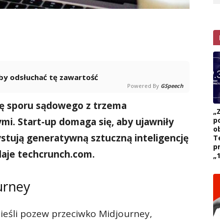
 aby odsłuchać tę zawartość
Powered By
GSpeech
zę sporu sądowego z trzema
„
mi. Start-up domaga się, aby ujawniły
p
ob
stują generatywną sztuczną inteligencję
T
p
daje techcrunch.com.
„1
urney
ieśli pozew przeciwko Midjourney,