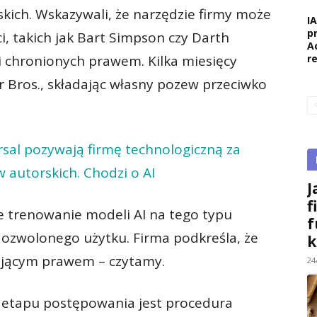
kich. Wskazywali, że narzędzie firmy może
I
p
, takich jak Bart Simpson czy Darth
A
r
 i chronionych prawem. Kilka miesięcy
r Bros., składając własny pozew przeciwko
rsal pozywają firmę technologiczną za
 autorskich. Chodzi o AI
J
f
że trenowanie modeli AI na tego typu
f
dozwolonego użytku. Firma podkreśla, że
k
zującym prawem – czytamy.
24
tapu postępowania jest procedura