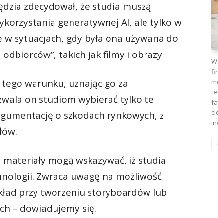
ędzia zdecydował, że studia muszą
korzystania generatywnej AI, ale tylko w
e w sytuacjach, gdy była ona używana do
odbiorców”, takich jak filmy i obrazy.
W 
fi
 tego warunku, uznając go za
mo
te
zwala on studiom wybierać tylko te
fa
ci
rgumentację o szkodach rynkowych, z
in
łów.
ie materiały mogą wskazywać, iż studia
hnologii. Zwraca uwagę na możliwość
kład przy tworzeniu storyboardów lub
ch – dowiadujemy się.