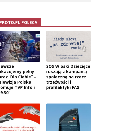
PROTO.PL POLECA
Zawsze
SOS Wioski Dziecięce
okazujemy pełny
ruszają z kampanią
raz. Dla Ciebie” –
społeczną na rzecz
elewizja Polska
trzeźwości i
romuje TVP Info i
profilaktyki FAS
9.30”