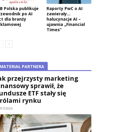
AB Polska publikuje
Raporty PwC o AI
rzewodnik po AI
zawierały…
ct dla branży
halucynacje AI –
eklamowej
ujawnia „Financial
Times”
MATERIAŁ PARTNERA
ak przejrzysty marketing
inansowy sprawił, że
undusze ETF stały się
rólami rynku
/07/2026