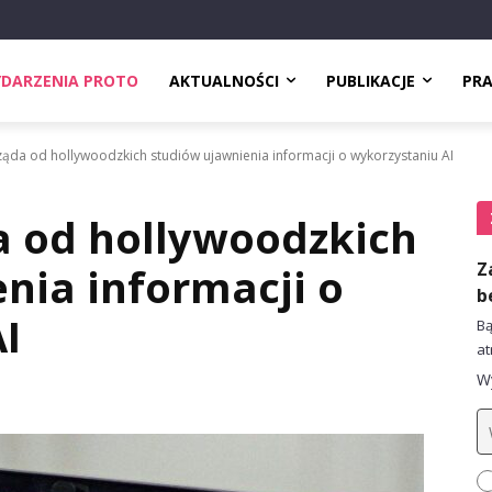
DARZENIA PROTO
AKTUALNOŚCI
PUBLIKACJE
PR
ąda od hollywoodzkich studiów ujawnienia informacji o wykorzystaniu AI
a od hollywoodzkich
Z
nia informacji o
b
I
Bą
at
Wy