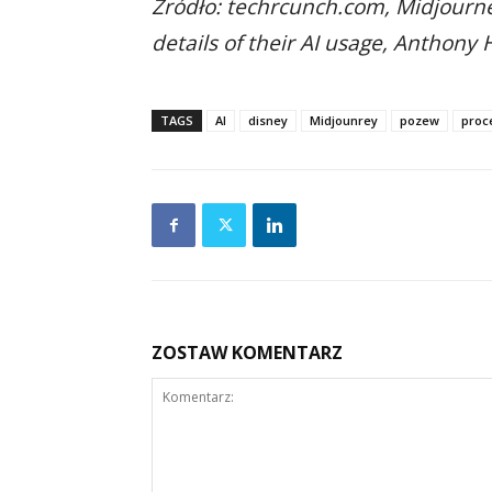
Źródło: techrcunch.com, Midjourne
details of their AI usage, Anthony 
TAGS
AI
disney
Midjounrey
pozew
proc
ZOSTAW KOMENTARZ