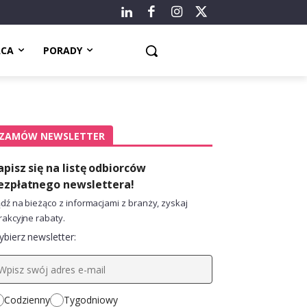
ACA
PORADY
ZAMÓW NEWSLETTER
apisz się na listę odbiorców
ezpłatnego newslettera!
dź na bieżąco z informacjami z branży, zyskaj
rakcyjne rabaty.
bierz newsletter:
Codzienny
Tygodniowy