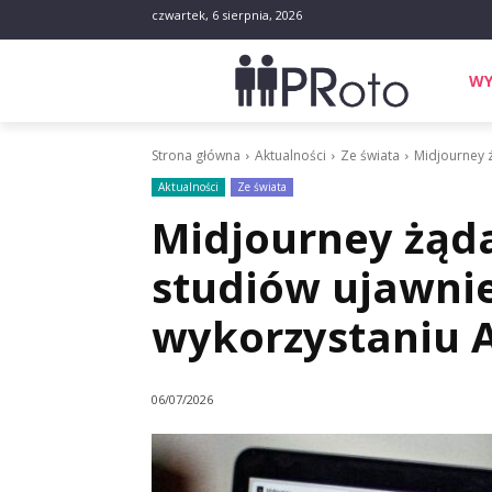
czwartek, 6 sierpnia, 2026
WY
Strona główna
Aktualności
Ze świata
Midjourney ż
Aktualności
Ze świata
Midjourney żąd
studiów ujawnie
wykorzystaniu A
06/07/2026