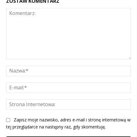
ZOSTAW KOMENTARZ
Komentarz:
Na
E-
mai
St
Int
Zapisz moje nazwisko, adres e-mail i stronę internetową w
tej przeglądarce na następny raz, gdy skomentuję.