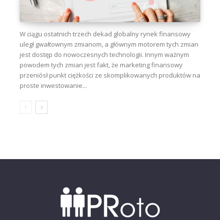
W ciągu ostatnich trzech dekad globalny rynek finansowy
uległ gwałtownym zmianom, a głównym motorem tych zmian
jest dostęp do nowoczesnych technologii. Innym ważnym
powodem tych zmian jest fakt, że marketing finansowy
przeniósł punkt ciężkości ze skomplikowanych produktów na
proste inwestowanie...