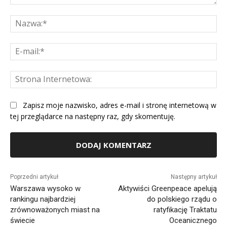
Komentarz:
Na
E-
mai
St
Int
Zapisz moje nazwisko, adres e-mail i stronę internetową w
tej przeglądarce na następny raz, gdy skomentuję.
Alternative:
Poprzedni artykuł
Następny artykuł
Warszawa wysoko w
Aktywiści Greenpeace apelują
rankingu najbardziej
do polskiego rządu o
zrównoważonych miast na
ratyfikację Traktatu
świecie
Oceanicznego