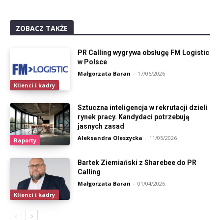
ZOBACZ TAKŻE
PR Calling wygrywa obsługę FM Logistic
w Polsce
Małgorzata Baran
-
17/06/2026
Klienci i kadry
Sztuczna inteligencja w rekrutacji dzieli
rynek pracy. Kandydaci potrzebują
jasnych zasad
Aleksandra Oleszycka
-
11/05/2026
Raporty
Bartek Ziemiański z Sharebee do PR
Calling
Małgorzata Baran
-
01/04/2026
Klienci i kadry