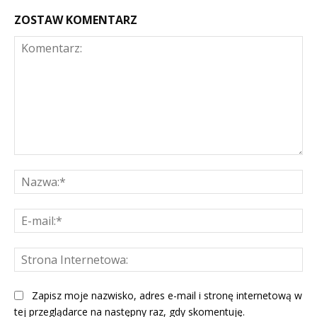
ZOSTAW KOMENTARZ
Komentarz:
Na
E-
mai
St
Int
Zapisz moje nazwisko, adres e-mail i stronę internetową w
tej przeglądarce na następny raz, gdy skomentuję.