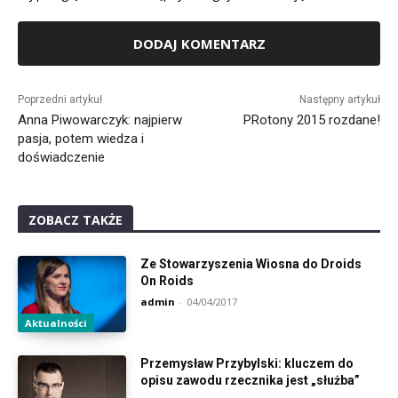
Alternative:
Poprzedni artykuł
Następny artykuł
Anna Piwowarczyk: najpierw
PRotony 2015 rozdane!
pasja, potem wiedza i
doświadczenie
ZOBACZ TAKŻE
Ze Stowarzyszenia Wiosna do Droids
On Roids
admin
-
04/04/2017
Aktualności
Przemysław Przybylski: kluczem do
opisu zawodu rzecznika jest „służba”