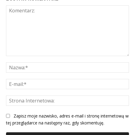
Komentarz:
Na
E-
mai
St
Int
Zapisz moje nazwisko, adres e-mail i stronę internetową w
tej przeglądarce na następny raz, gdy skomentuję.