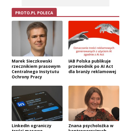
PROTO.PL POLECA
Marek Sieczkowski
IAB Polska publikuje
rzecznikiem prasowym
przewodnik po AI Act
Centralnego Instytutu
dla branży reklamowej
Ochrony Pracy
LinkedIn ograniczy
Znana psycholożka w
treści masowo
kontrowersyjnych