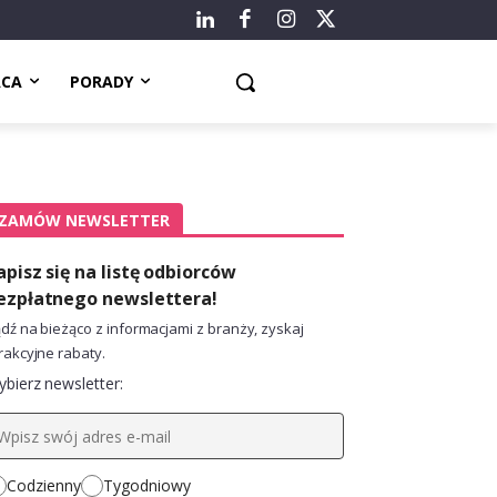
ACA
PORADY
ZAMÓW NEWSLETTER
apisz się na listę odbiorców
ezpłatnego newslettera!
dź na bieżąco z informacjami z branży, zyskaj
rakcyjne rabaty.
bierz newsletter:
Codzienny
Tygodniowy