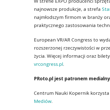
W strefie EXPO producenci sprzętu
najnowsze produkcje, a strefa
Sta
najmłodszym firmom w branży ora
praktycznego zastosowania techno
European VR/AR Congress to wydarz
rozszerzonej rzeczywistości w prz
życia. Więcej informacji oraz bile
vrcongress.pl
.
PRoto.pl jest patronem medialn
Centrum Nauki Kopernik korzysta
Mediów
.