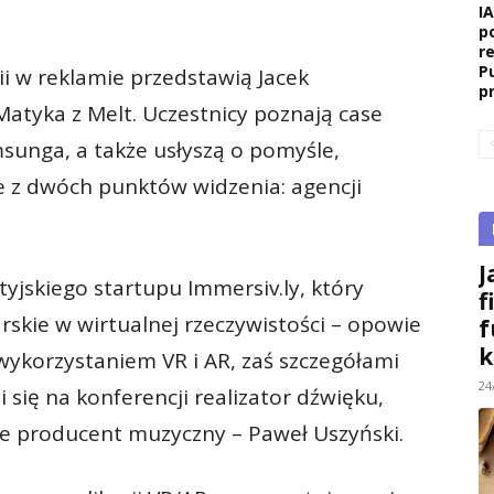
I
p
r
P
i w reklamie przedstawią Jacek
p
atyka z Melt. Uczestnicy poznają case
sunga, a także usłyszą o pomyśle,
e z dwóch punktów widzenia: agencji
J
ytyjskiego startupu Immersiv.ly, który
f
arskie w wirtualnej rzeczywistości – opowie
f
k
ykorzystaniem VR i AR, zaś szczegółami
24
i się na konferencji realizator dźwięku,
kże producent muzyczny – Paweł Uszyński.