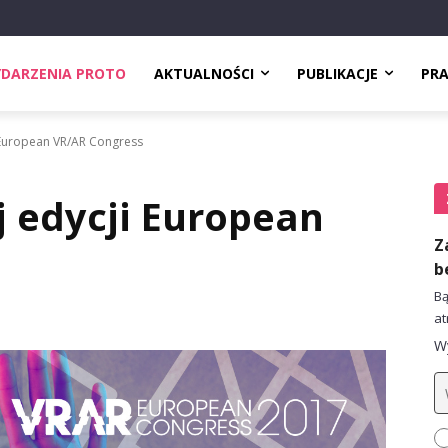
DARZENIA PROTO
AKTUALNOŚCI
PUBLIKACJE
PR
 European VR/AR Congress
j edycji European
Z
b
Bą
at
Wy