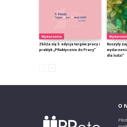
Wydarzenia
Wydarzen
Zbliża się 3. edycja targów pracy i
Ruszyły zap
praktyk „PRaktycznie do Pracy”
wydarzenia
dla ludzi”
O 
PRot
mark