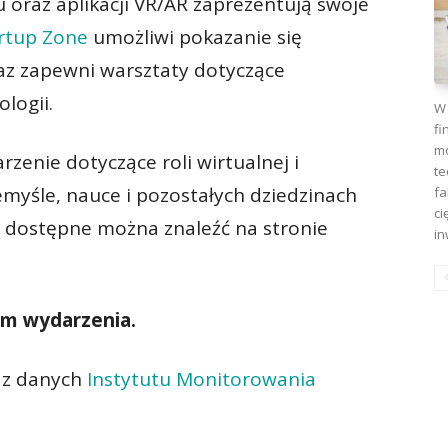
 oraz aplikacji VR/AR zaprezentują swoje
rtup Zone
umożliwi pokazanie się
z zapewni warsztaty dotyczące
logii.
W 
fi
mo
enie dotyczące roli wirtualnej i
te
emyśle, nauce i pozostałych dziedzinach
fa
ci
ty dostępne można znaleźć na stronie
in
ym wydarzenia.
 z danych
Instytutu Monitorowania