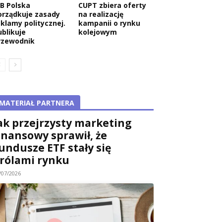
AB Polska
CUPT zbiera oferty
orządkuje zasady
na realizację
eklamy politycznej.
kampanii o rynku
ublikuje
kolejowym
rzewodnik
MATERIAŁ PARTNERA
ak przejrzysty marketing
inansowy sprawił, że
undusze ETF stały się
rólami rynku
/07/2026