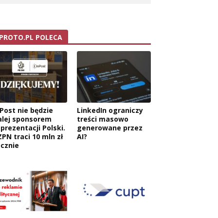
PROTO.PL POLECA
nPost nie będzie
LinkedIn ograniczy
alej sponsorem
treści masowo
eprezentacji Polski.
generowane przez
ZPN traci 10 mln zł
AI?
ocznie