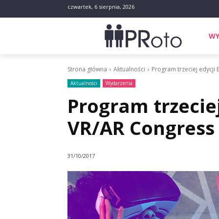
czwartek, 6 sierpnia, 2026
WY
Strona główna
Aktualności
Program trzeciej edycji
Aktualności
Wydarzenia
Program trzecie
VR/AR Congress
31/10/2017