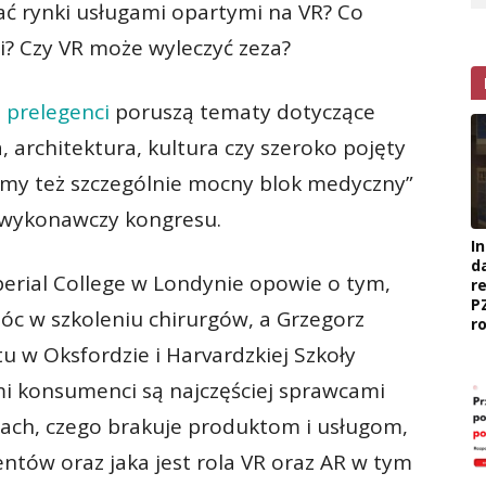
ać rynki usługami opartymi na VR? Co
ci? Czy VR może wyleczyć zeza?
a
prelegenci
poruszą tematy dotyczące
, architektura, kultura czy szeroko pojęty
śmy też szczególnie mocny blok medyczny”
r wykonawczy kongresu.
I
d
erial College w Londynie opowie o tym,
r
P
c w szkoleniu chirurgów, a Grzegorz
r
 w Oksfordzie i Harvardzkiej Szkoły
mi konsumenci są najczęściej sprawcami
ach, czego brakuje produktom i usługom,
tów oraz jaka jest rola VR oraz AR w tym