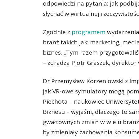
odpowiedzi na pytania: jak podbij
słychać w wirtualnej rzeczywistoś
Zgodnie z
programem
wydarzeni
branż takich jak: marketing, media
biznes. „Tym razem przygotowali
– zdradza Piotr Graszek, dyrekto
Dr Przemysław Korzeniowski z Imp
jak VR-owe symulatory mogą pomó
Piechota – naukowiec Uniwersytetu
Biznesu – wyjaśni, dlaczego to sa
gwałtownych zmian w wielu branż
by zmieniały zachowania konsumen