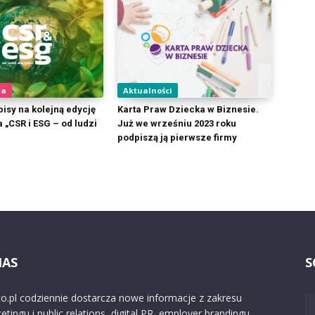
ia
Aktualności
isy na kolejną edycję
Karta Praw Dziecka w Biznesie.
 „CSR i ESG – od ludzi
Już we wrześniu 2023 roku
podpiszą ją pierwsze firmy
NAS
S
o.pl codziennie dostarcza nowe informacje z zakresu
etingu i public relations, digital PR, employer brandingu,