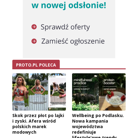
PROTO.PL POLECA
Skok przez płot po lajki
Wellbeing po Podlasku.
i zyski. Afera wśród
Nowa kampania
polskich marek
województwa
modowych
redefiniuje
lifestyle’owe trendy