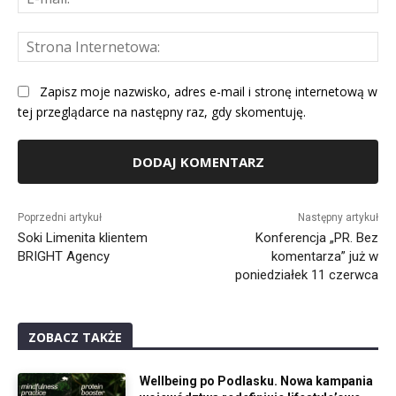
mai
St
Int
Zapisz moje nazwisko, adres e-mail i stronę internetową w
tej przeglądarce na następny raz, gdy skomentuję.
Alternative:
Poprzedni artykuł
Następny artykuł
Soki Limenita klientem
Konferencja „PR. Bez
BRIGHT Agency
komentarza” już w
poniedziałek 11 czerwca
ZOBACZ TAKŻE
Wellbeing po Podlasku. Nowa kampania