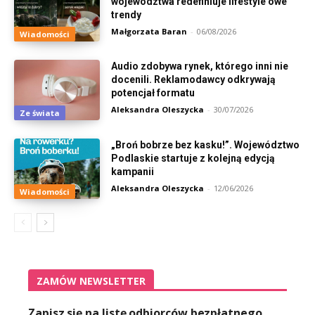
województwa redefiniuje lifestyle’owe
trendy
Małgorzata Baran
-
06/08/2026
Wiadomości
Audio zdobywa rynek, którego inni nie
docenili. Reklamodawcy odkrywają
potencjał formatu
Aleksandra Oleszycka
-
30/07/2026
Ze świata
„Broń bobrze bez kasku!”. Województwo
Podlaskie startuje z kolejną edycją
kampanii
Aleksandra Oleszycka
-
12/06/2026
Wiadomości
ZAMÓW NEWSLETTER
Zapisz się na listę odbiorców bezpłatnego