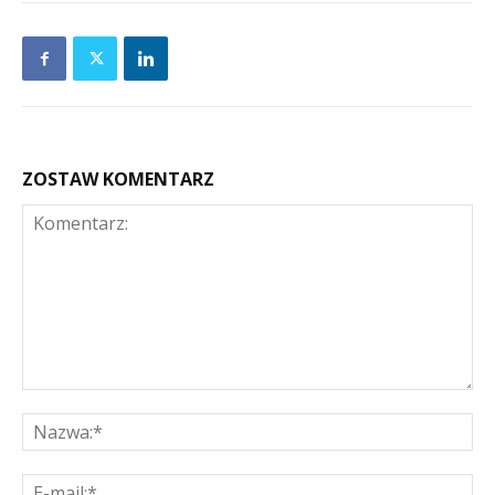
ZOSTAW KOMENTARZ
Komentarz:
Na
E-