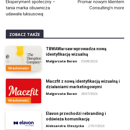
Eksperyment społeczny –
Promar nowym klientem
tania marka obuwnicza
Consulting’n more
udawała luksusową
ZOBACZ TAKŻE
TBWAWarsaw wprowadza nową
identyfikację wizualną
Małgorzata Baran
-
05/08/2026
Wiadomości
Maczfit z nową identyfikacją wizualną i
działaniami marketingowymi
Małgorzata Baran
-
28/07/2026
Wiadomości
Elavon przechodzi rebranding i
odświeża komunikację
Aleksandra Oleszycka
-
27/07/2026