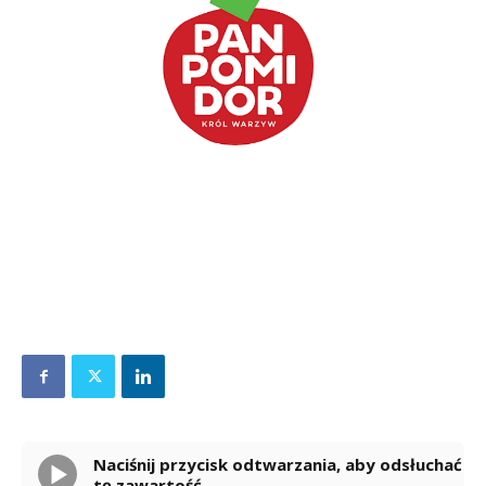
Naciśnij przycisk odtwarzania, aby odsłuchać
tę zawartość