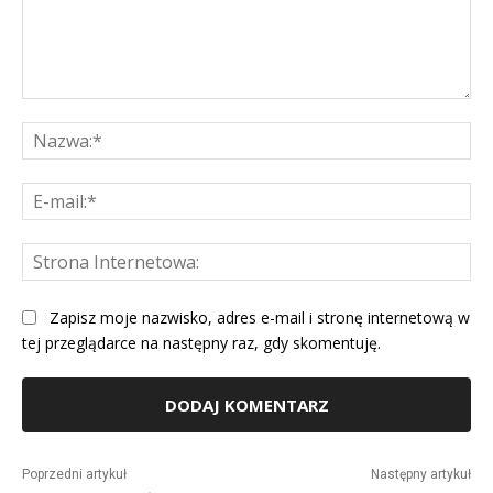
Komentarz:
Na
E-
mai
St
Int
Zapisz moje nazwisko, adres e-mail i stronę internetową w
tej przeglądarce na następny raz, gdy skomentuję.
Alternative:
Poprzedni artykuł
Następny artykuł