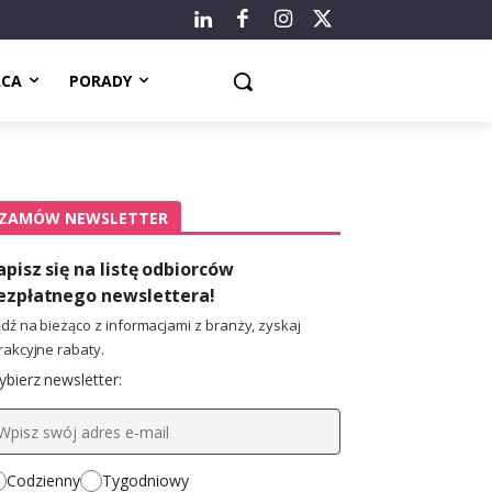
ACA
PORADY
ZAMÓW NEWSLETTER
apisz się na listę odbiorców
ezpłatnego newslettera!
dź na bieżąco z informacjami z branży, zyskaj
rakcyjne rabaty.
bierz newsletter:
Codzienny
Tygodniowy