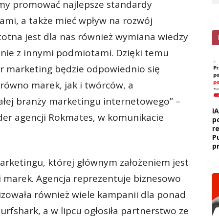
cemy promować najlepsze standardy
tami, a także mieć wpływ na rozwój
stotna jest dla nas również wymiana wiedzy
anie z innymi podmiotami. Dzięki temu
er marketing będzie odpowiednio się
arówno marek, jak i twórców, a
ałej branży marketingu internetowego” –
I
nder agencji Rokmates, w komunikacie
p
r
P
p
arketingu, której głównym założeniem jest
i marek. Agencja reprezentuje biznesowo
alizowała również wiele kampanii dla ponad
urfshark, a w lipcu ogłosiła partnerstwo ze