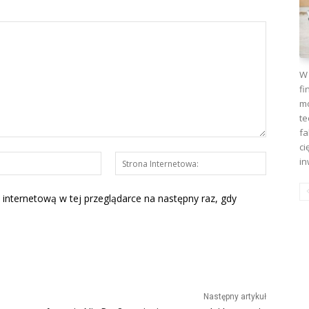
W 
fi
mo
te
fa
ci
E-
Strona
in
mail:*
Interneto
 internetową w tej przeglądarce na następny raz, gdy
Następny artykuł