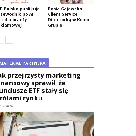
AB Polska publikuje
Basia Gajewska
rzewodnik po AI
Client Service
ct dla branży
Directorką w Keino
eklamowej
Grupie
MATERIAŁ PARTNERA
ak przejrzysty marketing
inansowy sprawił, że
undusze ETF stały się
rólami rynku
/07/2026