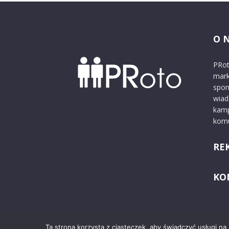
O 
PRot
mark
spon
wiad
kamp
komu
RE
KO
Ta strona korzysta z ciasteczek, aby świadczyć usługi na