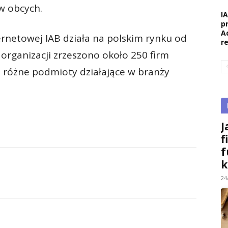
ów obcych.
I
p
A
netowej IAB działa na polskim rynku od
r
organizacji zrzeszono około 250 firm
ą różne podmioty działające w branży
J
f
f
k
24