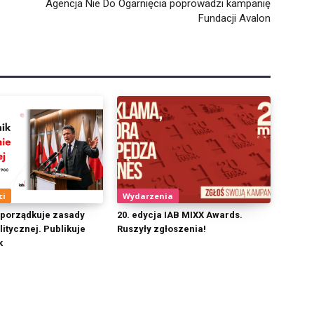
Agencja Nie Do Ogarnięcia poprowadzi kampanię
Fundacji Avalon
ci
Wydarzenia
 porządkuje zasady
20. edycja IAB MIXX Awards.
itycznej. Publikuje
Ruszyły zgłoszenia!
k