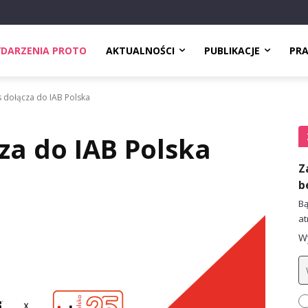
DARZENIA PROTO
AKTUALNOŚCI
PUBLIKACJE
PR
 dołącza do IAB Polska
a do IAB Polska
Z
b
Bą
at
Wy