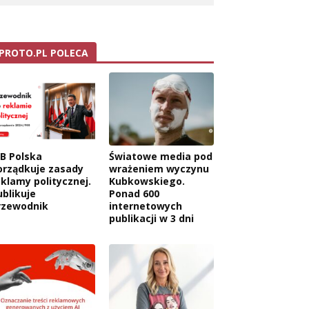
PROTO.PL POLECA
AB Polska
Światowe media pod
orządkuje zasady
wrażeniem wyczynu
eklamy politycznej.
Kubkowskiego.
ublikuje
Ponad 600
rzewodnik
internetowych
publikacji w 3 dni