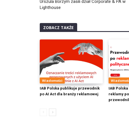
Urszula Borzym zasili dział Corporate & PA w
Lighthouse
ZOBACZ TAKŻE
Wiadomości
Wiadomoś
IAB Polska publikuje przewodnik
IAB Polska
po AI Act dla branży reklamowej
reklamy pol
przewodni