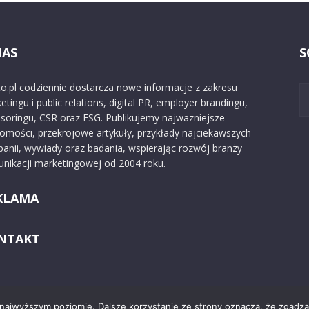
NAS
S
o.pl codziennie dostarcza nowe informacje z zakresu
etingu i public relations, digital PR, employer brandingu,
soringu, CSR oraz ESG. Publikujemy najważniejsze
omości, przekrojowe artykuły, przykłady najciekawszych
anii, wywiady oraz badania, wspierając rozwój branży
nikacji marketingowej od 2004 roku.
KLAMA
NTAKT
 najwyższym poziomie. Dalsze korzystanie ze strony oznacza, że zgadzas