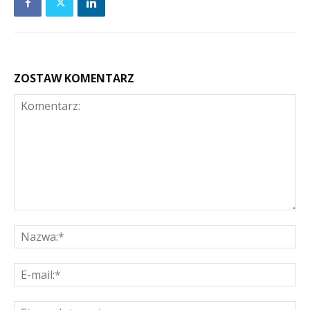
ZOSTAW KOMENTARZ
Komentarz:
Na
E-
mai
St