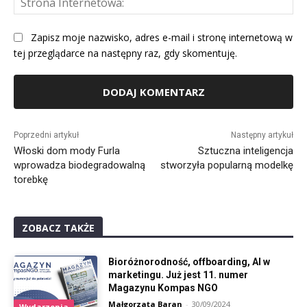
Int
Zapisz moje nazwisko, adres e-mail i stronę internetową w
tej przeglądarce na następny raz, gdy skomentuję.
Alternative:
Poprzedni artykuł
Następny artykuł
Włoski dom mody Furla
Sztuczna inteligencja
wprowadza biodegradowalną
stworzyła popularną modelkę
torebkę
ZOBACZ TAKŻE
Bioróżnorodność, offboarding, AI w
marketingu. Już jest 11. numer
Magazynu Kompas NGO
Małgorzata Baran
-
30/09/2024
Wydarzenia