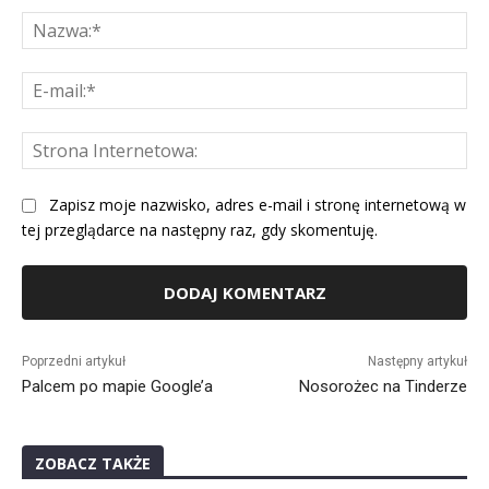
Na
E-
mai
St
Int
Zapisz moje nazwisko, adres e-mail i stronę internetową w
tej przeglądarce na następny raz, gdy skomentuję.
Alternative:
Poprzedni artykuł
Następny artykuł
Palcem po mapie Google’a
Nosorożec na Tinderze
ZOBACZ TAKŻE