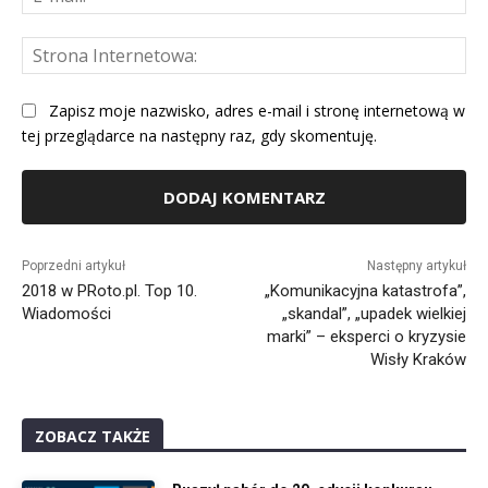
mai
St
Int
Zapisz moje nazwisko, adres e-mail i stronę internetową w
tej przeglądarce na następny raz, gdy skomentuję.
Alternative:
Poprzedni artykuł
Następny artykuł
2018 w PRoto.pl. Top 10.
„Komunikacyjna katastrofa”,
Wiadomości
„skandal”, „upadek wielkiej
marki” – eksperci o kryzysie
Wisły Kraków
ZOBACZ TAKŻE