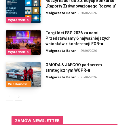
Ruszył nabór do 20. edycji konkursu
„Raporty Zrównoważonego Rozwoju”
Małgorzata Baran
-
30/06/2026
Wydarzenia
Targi Idei ESG 2026 za nami.
Przedstawiamy 6 najważniejszych
wniosków z konferencji FOB-u
Małgorzata Baran
-
29/06/2026
Wydarzenia
OMODA & JAECOO partnerem
strategicznym WOPR-u
Małgorzata Baran
-
25/06/2026
Wiadomości
ZAMÓW NEWSLETTER