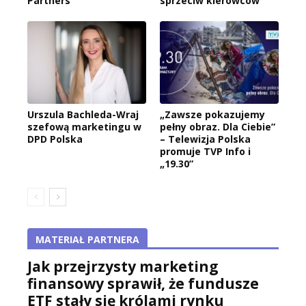
Partners
sprzeciw kierowców
Urszula Bachleda-Wraj
„Zawsze pokazujemy
szefową marketingu w
pełny obraz. Dla Ciebie”
DPD Polska
– Telewizja Polska
promuje TVP Info i
„19.30”
MATERIAŁ PARTNERA
Jak przejrzysty marketing
finansowy sprawił, że fundusze
ETF stały się królami rynku