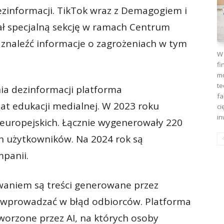
ezinformacji. TikTok wraz z Demagogiem i
ł specjalną sekcję w ramach Centrum
znaleźć informacje o zagrożeniach w tym
W 
fi
mo
te
ia dezinformacji platforma
fa
t edukacji medialnej. W 2023 roku
ci
in
 europejskich. Łącznie wygenerowały 220
ln użytkowników. Na 2024 rok są
panii.
zwaniem są treści generowane przez
ą wprowadzać w błąd odbiorców. Platforma
tworzone przez AI, na których osoby