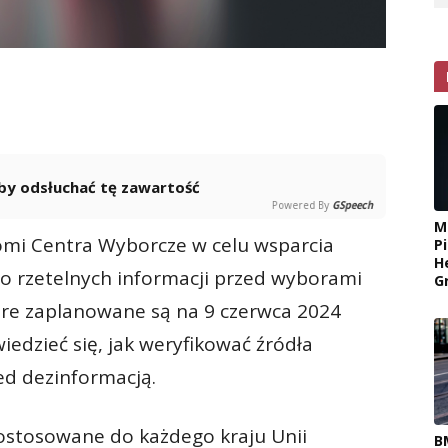
 aby odsłuchać tę zawartość
Powered By
GSpeech
M
mi Centra Wyborcze w celu wsparcia
P
H
do rzetelnych informacji przed wyborami
G
óre zaplanowane są na 9 czerwca 2024
edzieć się, jak weryfikować źródła
zed dezinformacją.
ostosowane do każdego kraju Unii
B