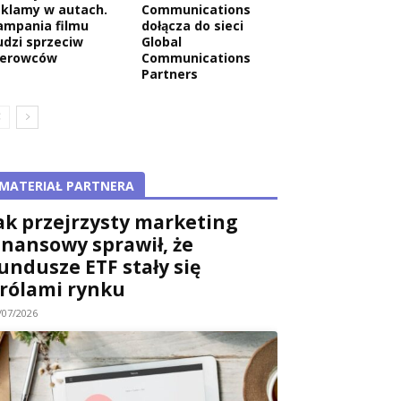
eklamy w autach.
Communications
ampania filmu
dołącza do sieci
udzi sprzeciw
Global
ierowców
Communications
Partners
MATERIAŁ PARTNERA
ak przejrzysty marketing
inansowy sprawił, że
undusze ETF stały się
rólami rynku
/07/2026