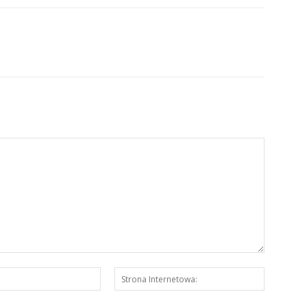
E-
Strona
mail:*
Interneto