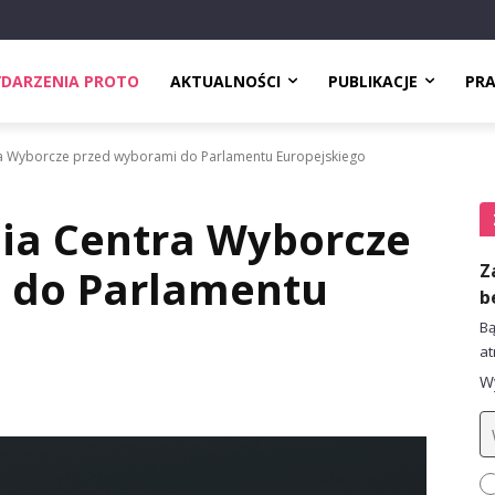
DARZENIA PROTO
AKTUALNOŚCI
PUBLIKACJE
PR
a Wyborcze przed wyborami do Parlamentu Europejskiego
ia Centra Wyborcze
Z
 do Parlamentu
b
Bą
at
Wy