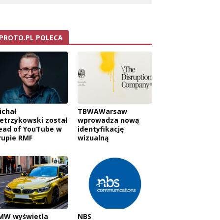
PROTO.PL POLECA
ichał
TBWAWarsaw
ietrzykowski został
wprowadza nową
ead of YouTube w
identyfikację
rupie RMF
wizualną
MW wyświetla
NBS