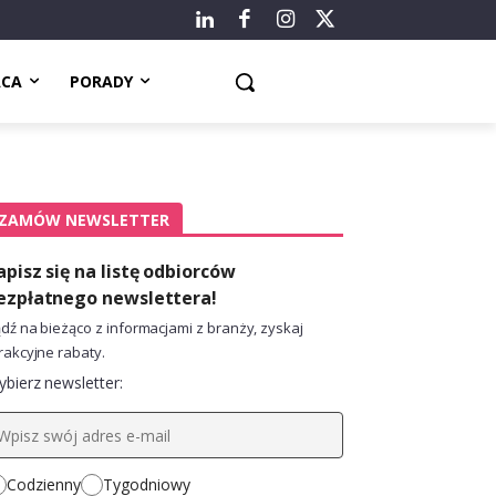
ACA
PORADY
ZAMÓW NEWSLETTER
apisz się na listę odbiorców
ezpłatnego newslettera!
dź na bieżąco z informacjami z branży, zyskaj
rakcyjne rabaty.
bierz newsletter:
Codzienny
Tygodniowy