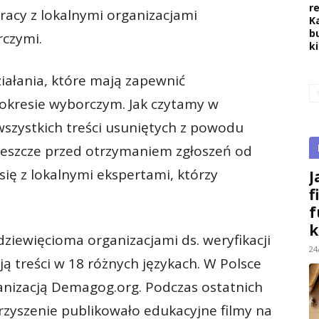
r
racy z lokalnymi organizacjami
K
b
rczymi.
k
iałania, które mają zapewnić
kresie wyborczym. Jak czytamy w
szystkich treści usuniętych z powodu
jeszcze przed otrzymaniem zgłoszeń od
ię z lokalnymi ekspertami, którzy
J
f
f
k
dziewięcioma organizacjami ds. weryfikacji
24
ą treści w 18 różnych językach. W Polsce
anizacją Demagog.org. Podczas ostatnich
yszenie publikowało edukacyjne filmy na