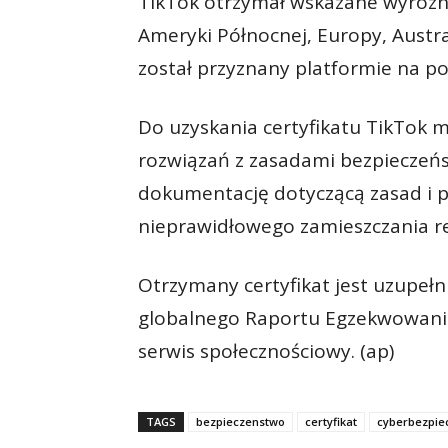
TikTok otrzymał wskazane wyróżnie
Ameryki Północnej, Europy, Austral
został przyznany platformie na p
Do uzyskania certyfikatu TikTok 
rozwiązań z zasadami bezpieczeńs
dokumentację dotyczącą zasad i 
nieprawidłowego zamieszczania r
Otrzymany certyfikat jest uzupe
globalnego Raportu Egzekwowania
serwis społecznościowy. (ap)
TAGS
bezpieczenstwo
certyfikat
cyberbezpie