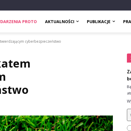
DARZENIA PROTO
AKTUALNOŚCI
PUBLIKACJE
PR
potwierdzającym cyberbezpieczeństwo
ikatem
Z
m
b
ństwo
Bą
at
Wy