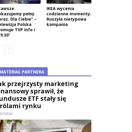
Zawsze
IKEA wycenia
okazujemy pełny
codzienne momenty.
raz. Dla Ciebie” –
Ruszyła nietypowa
elewizja Polska
kampania
romuje TVP Info i
9.30”
MATERIAŁ PARTNERA
ak przejrzysty marketing
inansowy sprawił, że
undusze ETF stały się
rólami rynku
/07/2026