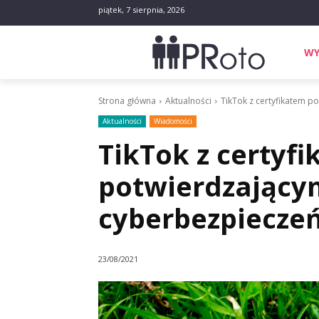
piątek, 7 sierpnia, 2026
WY
Strona główna
Aktualności
TikTok z certyfikatem 
Aktualności
Wiadomości
TikTok z certyf
potwierdzający
cyberbezpiecze
23/08/2021