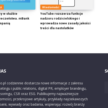
ci
Wiadomości
zy w służbie
YouTube rozszerza funkcje
ieczeństwa. mBank
nadzoru rodzicielskiego i
mpanią
wprowadza nowe zasady jakości
treści dla nastolatków
NAS
S
o.pl codziennie dostarcza nowe informacje z zakresu
etingu i public relations, digital PR, employer brandingu,
soringu, CSR oraz ESG. Publikujemy najważniejsze
omości, przekrojowe artykuły, przykłady najciekawszych
anii, wywiady oraz badania, wspierając rozwój branży