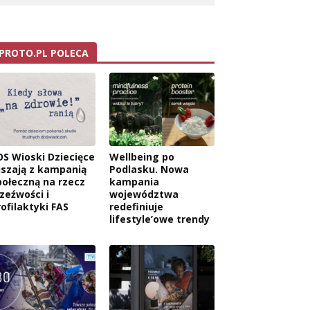
PROTO.PL POLECA
OS Wioski Dziecięce
Wellbeing po
uszają z kampanią
Podlasku. Nowa
połeczną na rzecz
kampania
rzeźwości i
województwa
rofilaktyki FAS
redefiniuje
lifestyle’owe trendy