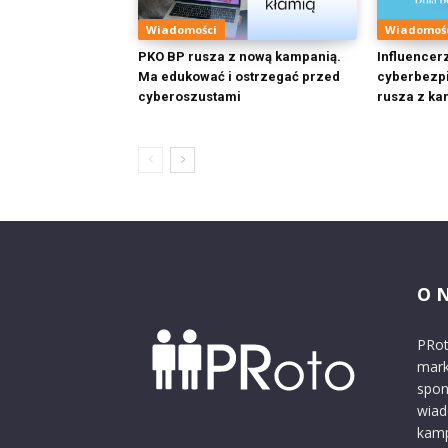
Wiadomości
Wiadomoś
PKO BP rusza z nową kampanią.
Influencer
Ma edukować i ostrzegać przed
cyberbezp
cyberoszustami
rusza z ka
O 
PRot
mark
spon
wiad
kamp