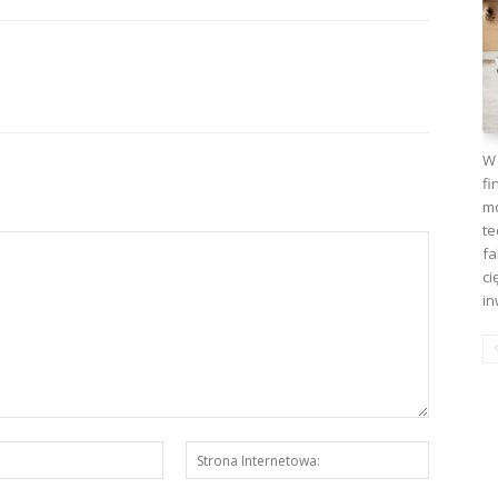
W 
fi
mo
te
fa
ci
in
E-
Strona
mail:*
Interneto