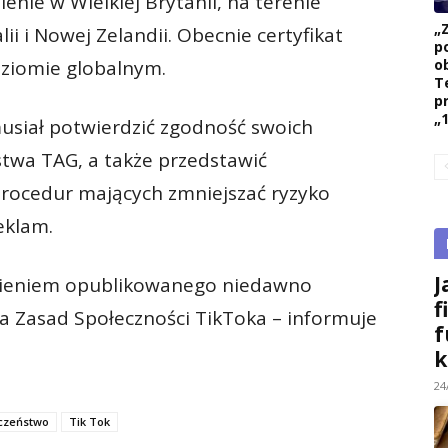
nie w Wielkiej Brytanii, na terenie
„
ii i Nowej Zelandii. Obecnie certyfikat
p
ob
oziomie globalnym.
T
p
„1
musiał potwierdzić zgodność swoich
twa TAG, a także przedstawić
procedur mających zmniejszać ryzyko
eklam.
J
łnieniem opublikowanego niedawno
f
 Zasad Społeczności TikToka – informuje
f
k
24
czeństwo
Tik Tok