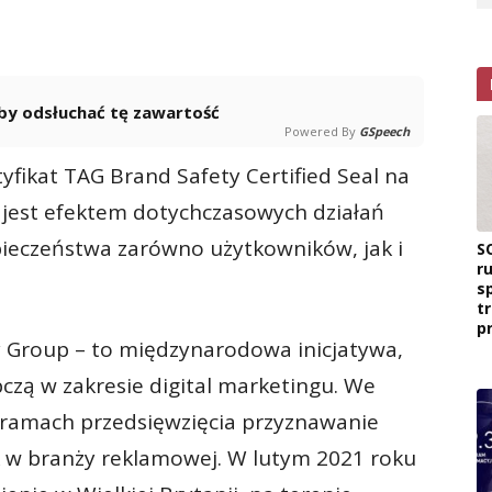
 aby odsłuchać tę zawartość
Powered By
GSpeech
yfikat TAG Brand Safety Certified Seal na
 jest efektem dotychczasowych działań
pieczeństwa zarówno użytkowników, jak i
S
r
s
t
p
 Group – to międzynarodowa inicjatywa,
pczą w zakresie digital marketingu. We
 ramach przedsięwzięcia przyznawanie
k w branży reklamowej. W lutym 2021 roku