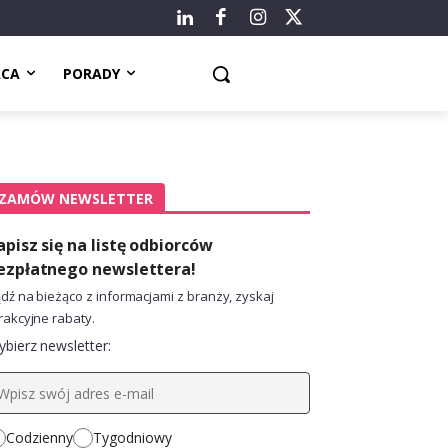
ACA
PORADY
ZAMÓW NEWSLETTER
apisz się na listę odbiorców
ezpłatnego newslettera!
dź na bieżąco z informacjami z branży, zyskaj
rakcyjne rabaty.
bierz newsletter:
Codzienny
Tygodniowy