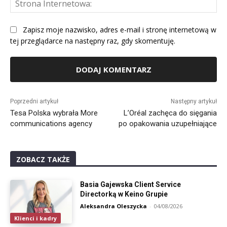
St
Int
Zapisz moje nazwisko, adres e-mail i stronę internetową w
tej przeglądarce na następny raz, gdy skomentuję.
Alternative:
Poprzedni artykuł
Następny artykuł
Tesa Polska wybrała More
L’Oréal zachęca do sięgania
communications agency
po opakowania uzupełniające
ZOBACZ TAKŻE
Basia Gajewska Client Service
Directorką w Keino Grupie
Aleksandra Oleszycka
-
04/08/2026
Klienci i kadry