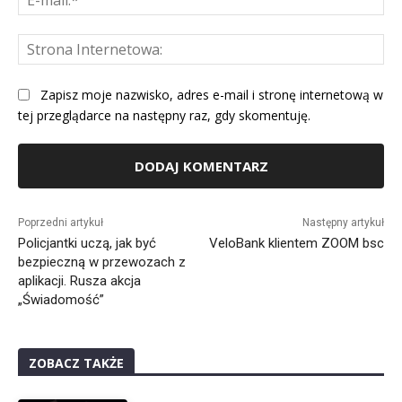
mai
St
Int
Zapisz moje nazwisko, adres e-mail i stronę internetową w
tej przeglądarce na następny raz, gdy skomentuję.
Alternative:
Poprzedni artykuł
Następny artykuł
Policjantki uczą, jak być
VeloBank klientem ZOOM bsc
bezpieczną w przewozach z
aplikacji. Rusza akcja
„Świadomość”
ZOBACZ TAKŻE