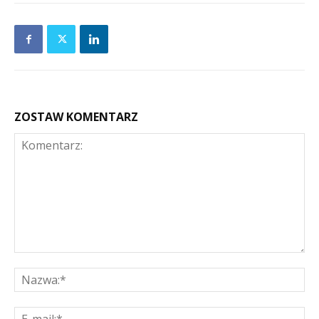
ZOSTAW KOMENTARZ
Komentarz:
Na
E-