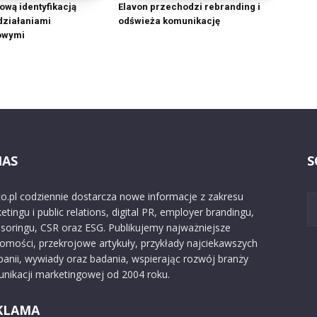
ową identyfikacją
Elavon przechodzi rebranding i
 działaniami
odświeża komunikację
owymi
NAS
S
o.pl codziennie dostarcza nowe informacje z zakresu
etingu i public relations, digital PR, employer brandingu,
soringu, CSR oraz ESG. Publikujemy najważniejsze
omości, przekrojowe artykuły, przykłady najciekawszych
anii, wywiady oraz badania, wspierając rozwój branży
nikacji marketingowej od 2004 roku.
KLAMA