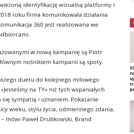
ieżoną identyfikację wizualną platformy i
2018 roku firma komunikowała działania
omunikacja 360 jest realizowana we
odbiorcami.
ażowanymi w nową kampanię są Piotr
 Głównym nośnikiem kampanii są spoty.
S
r
s
pszego duetu do kolejnego milowego
t
 »Jesteśmy na TY« niż tych wspaniałych
p
h się sympatią i uznaniem. Pokazanie
nicy wieku, stylu życia, odmiennego zdania,
” – mówi Paweł Drubkowski, Brand