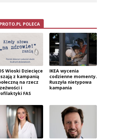
PROTO.PL POLECA
OS Wioski Dziecięce
IKEA wycenia
uszają z kampanią
codzienne momenty.
połeczną na rzecz
Ruszyła nietypowa
rzeźwości i
kampania
rofilaktyki FAS