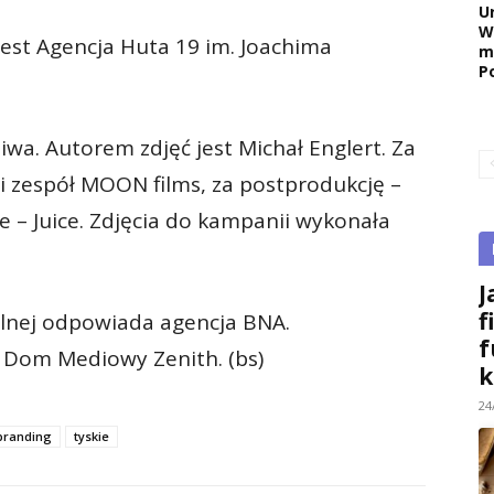
U
W
est Agencja Huta 19 im. Joachima
m
P
wa. Autorem zdjęć jest Michał Englert. Za
 zespół MOON films, za postprodukcję –
e – Juice. Zdjęcia do kampanii wykonała
J
f
alnej odpowiada agencja BNA.
f
Dom Mediowy Zenith. (bs)
k
24
branding
tyskie