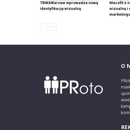
TBWAWarsaw wprowadza nową
Maczfit z n
identyfikację wizualną
wizualną i
marketing
O 
PRot
mark
spon
wiad
kamp
komu
RE