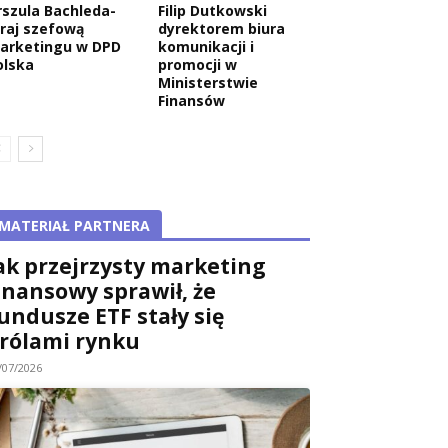
rszula Bachleda-
Filip Dutkowski
raj szefową
dyrektorem biura
arketingu w DPD
komunikacji i
olska
promocji w
Ministerstwie
Finansów
MATERIAŁ PARTNERA
ak przejrzysty marketing
inansowy sprawił, że
undusze ETF stały się
rólami rynku
/07/2026