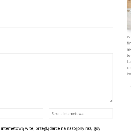
W 
fi
mo
te
fa
ci
in
E-
Strona
mail:*
Interneto
 internetową w tej przeglądarce na następny raz, gdy