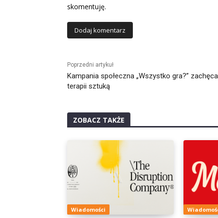
skomentuję.
Alternative:
Poprzedni artykuł
Kampania społeczna „Wszystko gra?” zachęca
terapii sztuką
ZOBACZ TAKŻE
Wiadomości
Wiadomoś