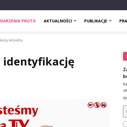
DARZENIA PROTO
AKTUALNOŚCI
PUBLIKACJE
PR
kację wizualną
 identyfikację
Z
b
Bą
at
Wy