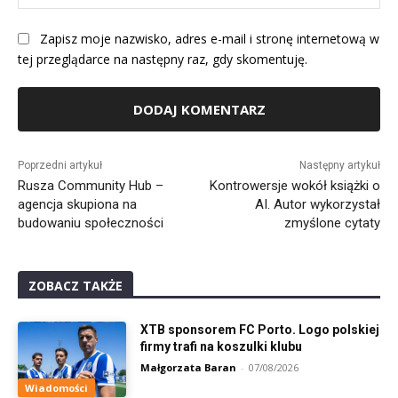
Int
Zapisz moje nazwisko, adres e-mail i stronę internetową w
tej przeglądarce na następny raz, gdy skomentuję.
Alternative:
Poprzedni artykuł
Następny artykuł
Rusza Community Hub –
Kontrowersje wokół książki o
agencja skupiona na
AI. Autor wykorzystał
budowaniu społeczności
zmyślone cytaty
ZOBACZ TAKŻE
XTB sponsorem FC Porto. Logo polskiej
firmy trafi na koszulki klubu
Małgorzata Baran
-
07/08/2026
Wiadomości