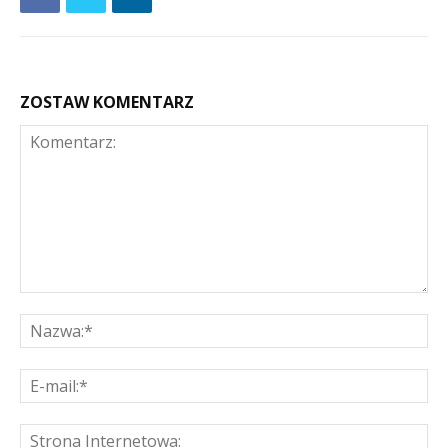
ZOSTAW KOMENTARZ
Komentarz:
Na
E-
mai
St