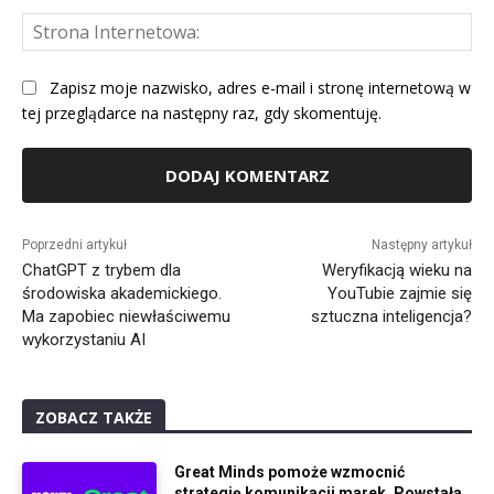
St
Int
Zapisz moje nazwisko, adres e-mail i stronę internetową w
tej przeglądarce na następny raz, gdy skomentuję.
Alternative:
Poprzedni artykuł
Następny artykuł
ChatGPT z trybem dla
Weryfikacją wieku na
środowiska akademickiego.
YouTubie zajmie się
Ma zapobiec niewłaściwemu
sztuczna inteligencja?
wykorzystaniu AI
ZOBACZ TAKŻE
Great Minds pomoże wzmocnić
strategię komunikacji marek. Powstała