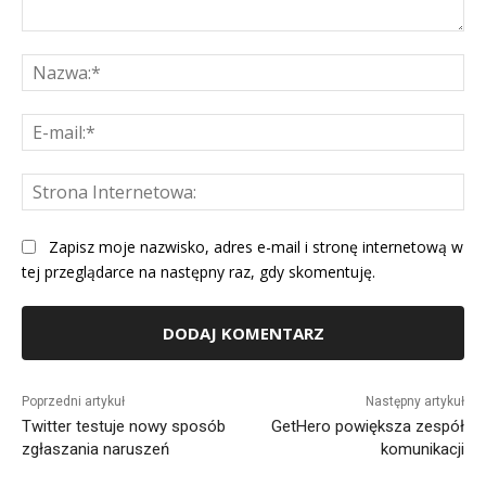
Komentarz:
Na
E-
mai
St
Int
Zapisz moje nazwisko, adres e-mail i stronę internetową w
tej przeglądarce na następny raz, gdy skomentuję.
Alternative:
Poprzedni artykuł
Następny artykuł
Twitter testuje nowy sposób
GetHero powiększa zespół
zgłaszania naruszeń
komunikacji