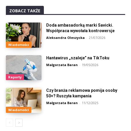
ZOBACZ TAKŻE
Doda ambasadorką marki Savicki.
Współpraca wywołała kontrowersje
Aleksandra Oleszycka
-
21/07/2026
Wiadomości
Hantawirus „szaleje” na TikToku
Małgorzata Baran
-
19/05/2026
Raporty
Czy branża reklamowa pomija osoby
50+? Ruszyła kampania
Małgorzata Baran
-
11/12/2025
Wiadomości