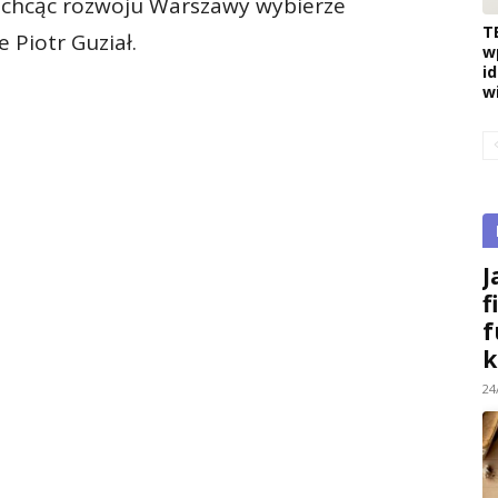
 chcąc rozwoju Warszawy wybierze
T
 Piotr Guział.
w
i
w
J
f
f
k
24