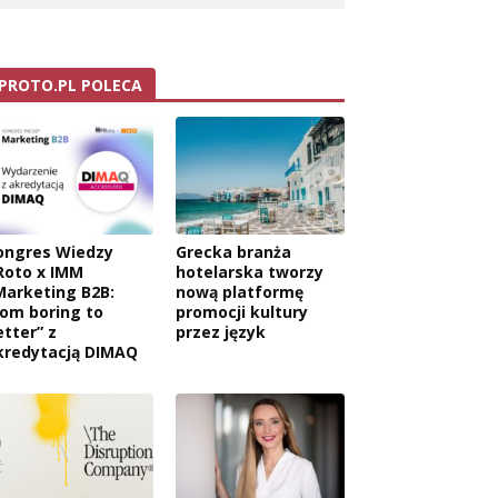
PROTO.PL POLECA
ongres Wiedzy
Grecka branża
Roto x IMM
hotelarska tworzy
Marketing B2B:
nową platformę
rom boring to
promocji kultury
etter” z
przez język
kredytacją DIMAQ