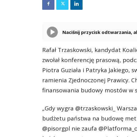
Naciśnij przycisk odtwarzania,
Rafał Trzaskowski, kandydat Koal
zwołał konferencję prasową, podcz
Piotra Guziała i Patryka Jakiego,
ramienia Zjednoczonej Prawicy. C
finansowania budowy mostów w sto
„Gdy wygra @trzaskowski_ Warszaw
budżetu państwa na budowę metr
@pisorgpl nie zaufa @Platforma_o