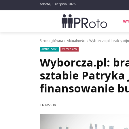
sobota, 8 sierpnia, 2026
WY
Strona główna
Aktualności
Wyborcza.pl: brak spójne
Aktualności
W mediach
Wyborcza.pl: bra
sztabie Patryka 
finansowanie 
11/10/2018