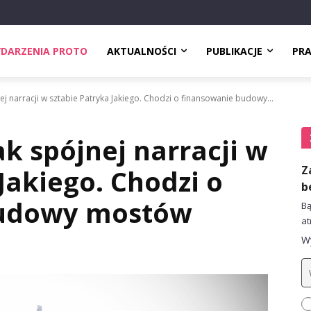
DARZENIA PROTO
AKTUALNOŚCI
PUBLIKACJE
PR
j narracji w sztabie Patryka Jakiego. Chodzi o finansowanie budowy...
k spójnej narracji w
Z
Jakiego. Chodzi o
b
budowy mostów
Bą
at
Wy