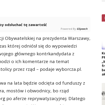
 aby odsłuchać tę zawartość
Powered By
GSpeech
icji Obywatelskiej na prezydenta Warszawy,
as której odniósł się do wypowiedzi
 swojego głównego kontrkandydata z
K
P
hodzi o ich komentarze na temat
„
f
licy przez rząd – podaje wyborcza.pl.
b
a
a na lata będzie odcięta od funduszy z
a, mostów i obwodnicy, bo rząd
rg po aferze reprywatyzacyjnej. Dlatego