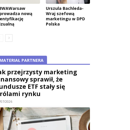
BWAWarsaw
Urszula Bachleda-
prowadza nową
Wraj szefową
dentyfikację
marketingu w DPD
izualną
Polska
MATERIAŁ PARTNERA
ak przejrzysty marketing
inansowy sprawił, że
undusze ETF stały się
rólami rynku
/07/2026