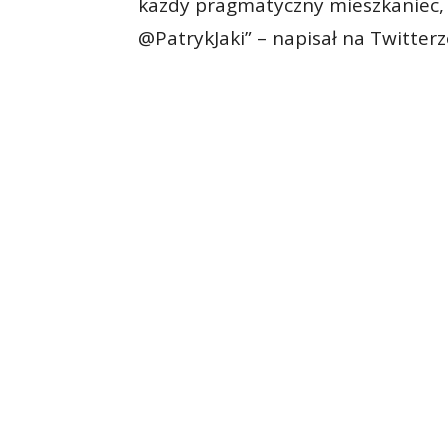
każdy pragmatyczny mieszkaniec,
@PatrykJaki” – napisał na Twitterze