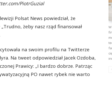
tter.com/PiotrGuzial
elewizji Polsat News powiedział, że
ł „Trudno, żeby nasz rząd finansował
W 
fi
.
mo
te
fa
acytowała na swoim profilu na Twitterze
ci
dyra. Na tweet odpowiedział Jacek Ozdoba,
in
zonej Prawicy: „I bardzo dobrze. Patrząc
rywatyzacyjną PO nawet rybek nie warto