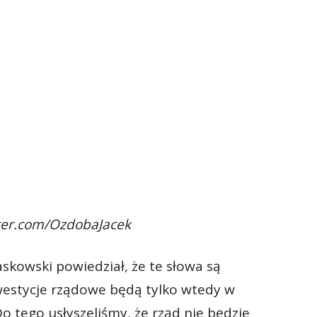
tter.com/OzdobaJacek
skowski powiedział, że te słowa są
nwestycje rządowe będą tylko wtedy w
Do tego usłyszeliśmy, że rząd nie będzie