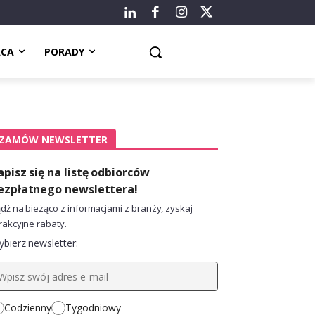
ACA
PORADY
ZAMÓW NEWSLETTER
apisz się na listę odbiorców
ezpłatnego newslettera!
dź na bieżąco z informacjami z branży, zyskaj
rakcyjne rabaty.
bierz newsletter:
Codzienny
Tygodniowy