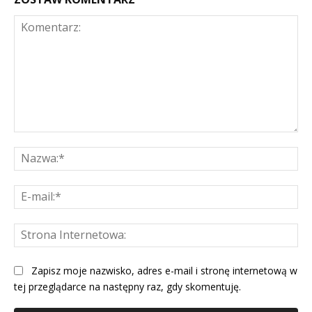
Komentarz:
Na
E-
mai
St
Int
Zapisz moje nazwisko, adres e-mail i stronę internetową w
tej przeglądarce na następny raz, gdy skomentuję.