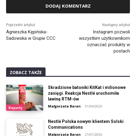
Alternative:
Poprzedni artykuł
Następny artykuł
Agnieszka Kępińska-
Instagram pozwoli
Sadowska w Grupie CCC
wszystkim użytkownikom
oznaczać produkty w
postach
ZOBACZ TAKŻE
Skradzione batoniki KitKat i milionowe
zasięgi. Reakcja Nestlé uruchomiła
lawinę RTM-ów
Małgorzata Baran
-
01/04/2026
Raporty
Nestlé Polska nowym klientem Solski
Communications
Małgorzata Baran
-
21/01/2026