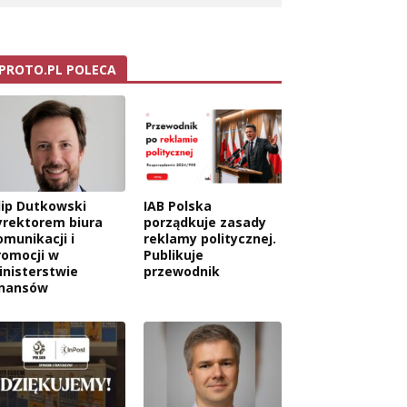
PROTO.PL POLECA
ilip Dutkowski
IAB Polska
yrektorem biura
porządkuje zasady
omunikacji i
reklamy politycznej.
romocji w
Publikuje
inisterstwie
przewodnik
inansów