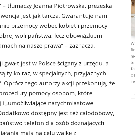
” – tłumaczy Joanna Piotrowska, prezeska
wencja jest jak tarcza. Gwarantuje nam
anie przemocy wobec kobiet i przemocy
obrej woli państwa, lecz obowiązkiem
W 
amach na nasze prawa” – zaznacza.
fi
mo
i gwałt jest w Polsce ścigany z urzędu, a
te
fa
ą tylko raz, w specjalnych, przyjaznych
ci
in
 Oprócz tego autorzy akcji przekonują, że
 procedury pomocy osobom, które
 i „umożliwiające natychmiastowe
 Dodatkowo dostępny jest też całodobowy,
 państwo telefon dla osób doznających
iałania mają na celu walkę z