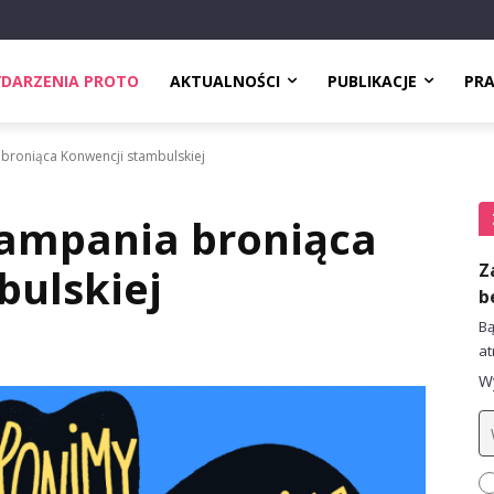
DARZENIA PROTO
AKTUALNOŚCI
PUBLIKACJE
PR
broniąca Konwencji stambulskiej
ampania broniąca
Z
bulskiej
b
Bą
at
Wy