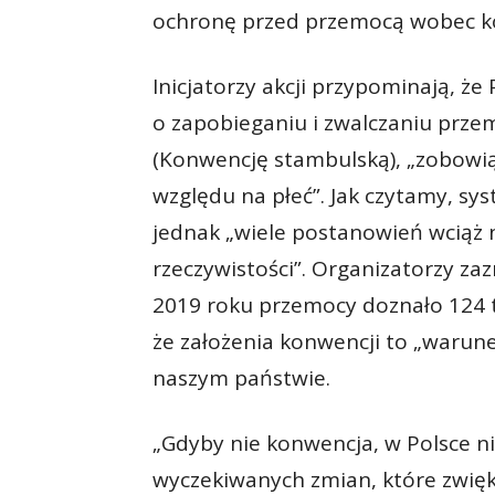
ochronę przed przemocą wobec ko
Inicjatorzy akcji przypominają, ż
o zapobieganiu i zwalczaniu prz
(Konwencję stambulską), „zobowią
względu na płeć”. Jak czytamy, s
jednak „wiele postanowień wciąż 
rzeczywistości”. Organizatorzy zazn
2019 roku przemocy doznało 124 
że założenia konwencji to „warun
naszym państwie.
„Gdyby nie konwencja, w Polsce ni
wyczekiwanych zmian, które zwięk