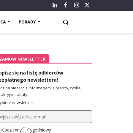
ACA
PORADY
ZAMÓW NEWSLETTER
apisz się na listę odbiorców
ezpłatnego newslettera!
dź na bieżąco z informacjami z branży, zyskaj
rakcyjne rabaty.
bierz newsletter:
Codzienny
Tygodniowy