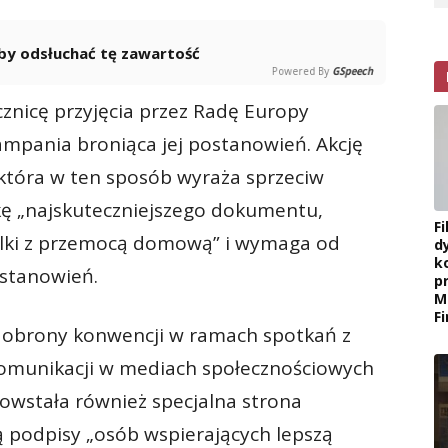
 aby odsłuchać tę zawartość
Powered By
GSpeech
cznicę przyjęcia przez Radę Europy
ampania broniąca jej postanowień. Akcję
która w ten sposób wyraża sprzeciw
ę „najskuteczniejszego dokumentu,
F
lki z przemocą domową” i wymaga od
d
k
ostanowień.
p
M
F
 obrony konwencji w ramach spotkań z
 komunikacji w mediach społecznościowych
Powstała również specjalna strona
ą podpisy „osób wspierających lepszą