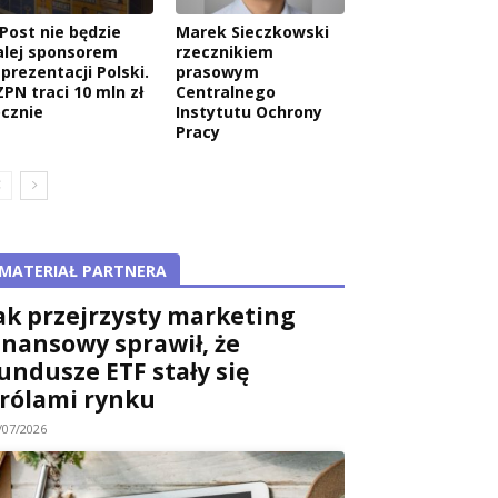
nPost nie będzie
Marek Sieczkowski
alej sponsorem
rzecznikiem
eprezentacji Polski.
prasowym
ZPN traci 10 mln zł
Centralnego
ocznie
Instytutu Ochrony
Pracy
MATERIAŁ PARTNERA
ak przejrzysty marketing
inansowy sprawił, że
undusze ETF stały się
rólami rynku
/07/2026