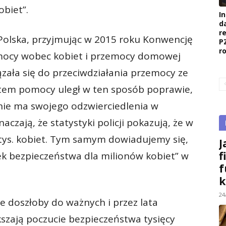
biet”.
I
d
r
e Polska, przyjmując w 2015 roku Konwencję
P
r
emocy wobec kobiet i przemocy domowej
zała się do przeciwdziałania przemocy ze
ystem pomocy uległ w ten sposób poprawie,
nie ma swojego odzwierciedlenia w
aczają, że statystyki policji pokazują, że w
tys. kobiet. Tym samym dowiadujemy się,
J
f
ek bezpieczeństwa dla milionów kobiet” w
f
k
24
e doszłoby do ważnych i przez lata
szają poczucie bezpieczeństwa tysięcy