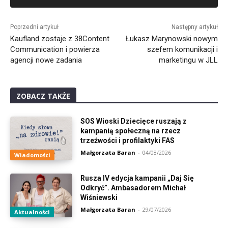
Alternative:
Poprzedni artykuł
Następny artykuł
Kaufland zostaje z 38Content
Łukasz Marynowski nowym
Communication i powierza
szefem komunikacji i
agencji nowe zadania
marketingu w JLL
ZOBACZ TAKŻE
SOS Wioski Dziecięce ruszają z
kampanią społeczną na rzecz
trzeźwości i profilaktyki FAS
Małgorzata Baran
-
04/08/2026
Wiadomości
Rusza IV edycja kampanii „Daj Się
Odkryć”. Ambasadorem Michał
Wiśniewski
Małgorzata Baran
-
29/07/2026
Aktualności