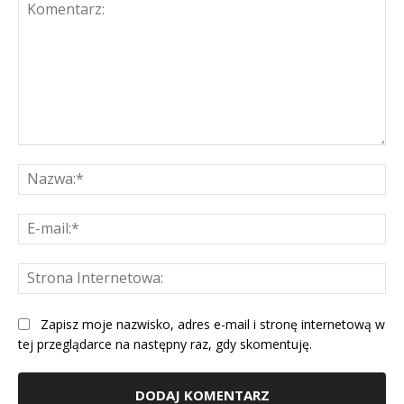
Komentarz:
Na
E-
mai
St
Int
Zapisz moje nazwisko, adres e-mail i stronę internetową w
tej przeglądarce na następny raz, gdy skomentuję.