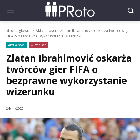
Strona główna
Aktualności
Zlatan Ibrahimović oskarża twórców gier
FIFA o bezprawne wykorzystanie wizerunku
Aktualności
W mediach
Zlatan Ibrahimović oskarża
twórców gier FIFA o
bezprawne wykorzystanie
wizerunku
24/11/2020