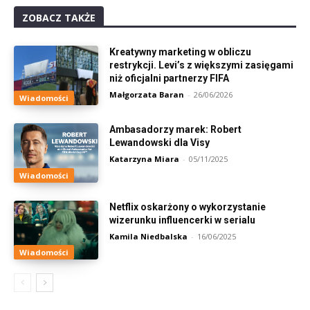
ZOBACZ TAKŻE
Kreatywny marketing w obliczu
restrykcji. Levi’s z większymi zasięgami
niż oficjalni partnerzy FIFA
Małgorzata Baran
-
26/06/2026
Wiadomości
Ambasadorzy marek: Robert
Lewandowski dla Visy
Katarzyna Miara
-
05/11/2025
Wiadomości
Netflix oskarżony o wykorzystanie
wizerunku influencerki w serialu
Kamila Niedbalska
-
16/06/2025
Wiadomości