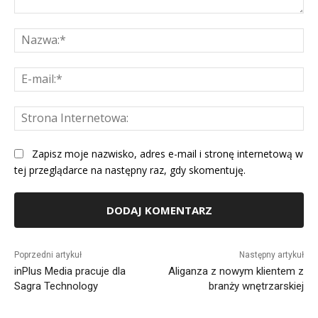
Komentarz:
Na
E-
mai
St
Int
Zapisz moje nazwisko, adres e-mail i stronę internetową w
tej przeglądarce na następny raz, gdy skomentuję.
Alternative:
Poprzedni artykuł
Następny artykuł
inPlus Media pracuje dla
Aliganza z nowym klientem z
Sagra Technology
branży wnętrzarskiej