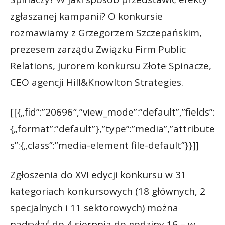
zgłaszanej kampanii? O konkursie
rozmawiamy z Grzegorzem Szczepańskim,
prezesem zarządu Związku Firm Public
Relations, jurorem konkursu Złote Spinacze,
CEO agencji Hill&Knowlton Strategies.
[[{„fid”:”20696″,”view_mode”:”default”,”fields”:
{„format”:”default”},”type”:”media”,”attribute
s”:{„class”:”media-element file-default”}}]]
Zgłoszenia do XVI edycji konkursu w 31
kategoriach konkursowych (18 głównych, 2
specjalnych i 11 sektorowych) można
nadsyłać do 4 sierpnia do godziny 16 – w