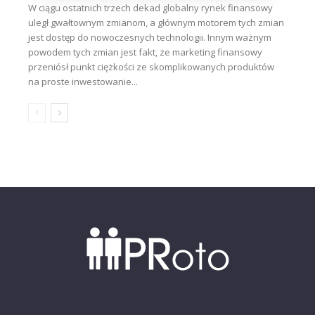
W ciągu ostatnich trzech dekad globalny rynek finansowy
uległ gwałtownym zmianom, a głównym motorem tych zmian
jest dostęp do nowoczesnych technologii. Innym ważnym
powodem tych zmian jest fakt, że marketing finansowy
przeniósł punkt ciężkości ze skomplikowanych produktów
na proste inwestowanie...