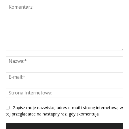
Komentarz:
Na
E-
mai
St
Int
Zapisz moje nazwisko, adres e-mail i stronę internetową w
tej przeglądarce na następny raz, gdy skomentuję.