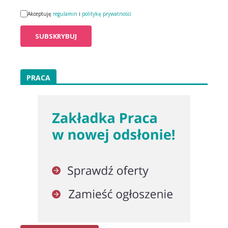
Akceptuję
regulamin
i
politykę prywatności
PRACA