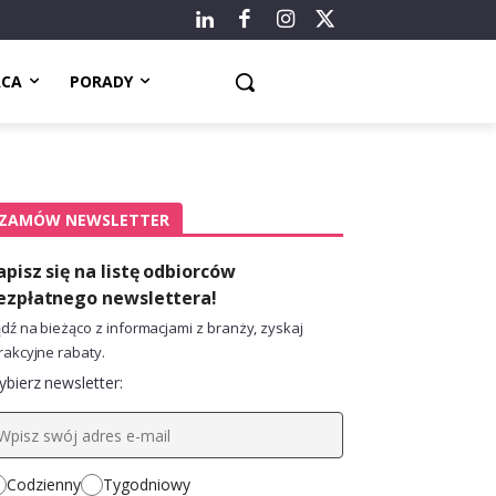
ACA
PORADY
ZAMÓW NEWSLETTER
apisz się na listę odbiorców
ezpłatnego newslettera!
dź na bieżąco z informacjami z branży, zyskaj
rakcyjne rabaty.
bierz newsletter:
Codzienny
Tygodniowy