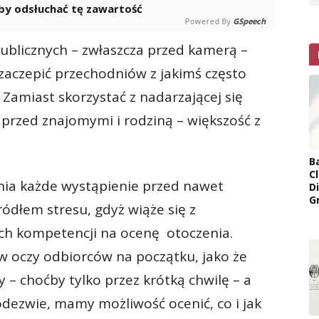
 aby odsłuchać tę zawartość
Powered By
GSpeech
publicznych – zwłaszcza przed kamerą –
zaczepić przechodniów z jakimś często
amiast skorzystać z nadarzającej się
” przed znajomymi i rodziną – większość z
B
Cl
nia każde wystąpienie przed nawet
D
G
ódłem stresu, gdyż wiąże się z
ch kompetencji na ocenę otoczenia.
ę w oczy odbiorców na początku, jako że
 – choćby tylko przez krótką chwilę – a
odezwie, mamy możliwość ocenić, co i jak