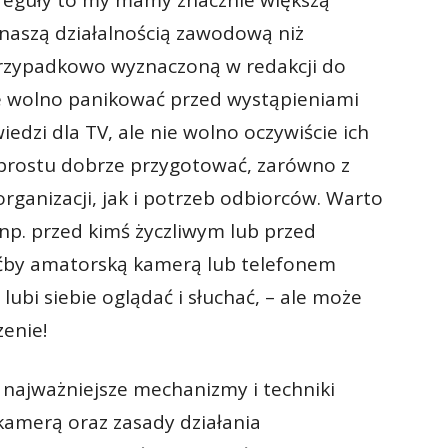
 reguły to my mamy znacznie większą
naszą działalnością zawodową niż
przypadkowo wyznaczoną w redakcji do
Nie wolno panikować przed wystąpieniami
dzi dla TV, ale nie wolno oczywiście ich
o prostu dobrze przygotować, zarówno z
organizacji, jak i potrzeb odbiorców. Warto
 np. przed kimś życzliwym lub przed
oćby amatorską kamerą lub telefonem
ubi siebie oglądać i słuchać, – ale może
zenie!
 najważniejsze mechanizmy i techniki
amerą oraz zasady działania