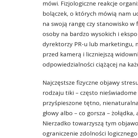
mówi. Fizjologiczne reakcje organ
bolączek, o których mówią nam uc
na swoją rangę czy stanowisko w fi
osoby na bardzo wysokich i ekspo
dyrektorzy PR-u lub marketingu, 
przed kamerą i liczniejszą widown
odpowiedzialności ciążącej na każd
Najczęstsze fizyczne objawy stres
rodzaju tiki – często nieświadome 
przyśpieszone tętno, nienaturaln
głowy albo – co gorsza – żołądka, 
Nierzadko towarzyszą tym objawom
ograniczenie zdolności logicznego