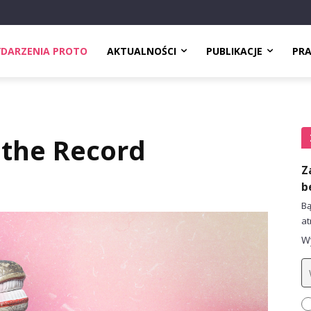
DARZENIA PROTO
AKTUALNOŚCI
PUBLIKACJE
PR
 the Record
Z
b
Bą
at
Wy