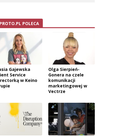
PROTO.PL POLECA
asia Gajewska
Olga Sierpień-
ient Service
Gonera na czele
irectorką w Keino
komunikacji
rupie
marketingowej w
Vectrze