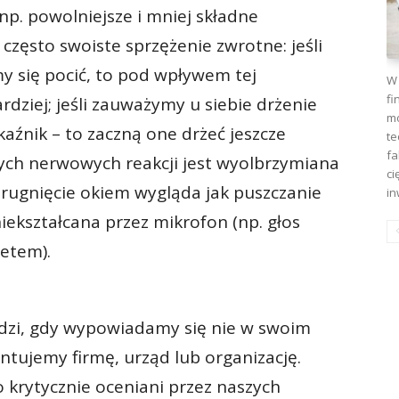
. powolniejsze i mniej składne
często swoiste sprzężenie zwrotne: jeśli
 się pocić, to pod wpływem tej
W 
fi
rdziej; jeśli zauważymy u siebie drżenie
mo
aźnik – to zaczną one drżeć jeszcze
te
fa
ych nerwowych reakcji jest wyolbrzymiana
ci
rugnięcie okiem wygląda jak puszczanie
in
iekształcana przez mikrofon (np. głos
setem).
zi, gdy wypowiadamy się nie w swoim
ntujemy firmę, urząd lub organizację.
krytycznie oceniani przez naszych