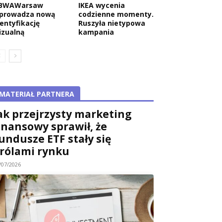
BWAWarsaw
IKEA wycenia
prowadza nową
codzienne momenty.
dentyfikację
Ruszyła nietypowa
izualną
kampania
MATERIAŁ PARTNERA
ak przejrzysty marketing
inansowy sprawił, że
undusze ETF stały się
rólami rynku
/07/2026