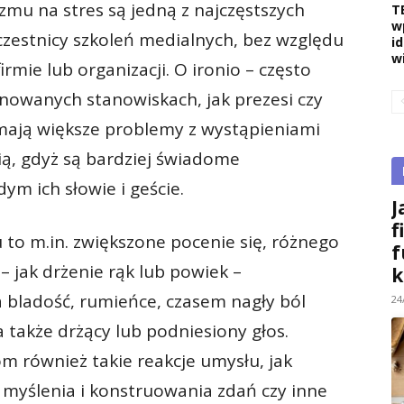
izmu na stres są jedną z najczęstszych
T
w
zestnicy szkoleń medialnych, bez względu
i
w
rmie lub organizacji. O ironio – często
nowanych stanowiskach, jak prezesi czy
mają większe problemy z wystąpieniami
ią, gdyż są bardziej świadome
ym ich słowie i geście.
J
f
u to m.in. zwiększone pocenie się, różnego
f
– jak drżenie rąk lub powiek –
k
a bladość, rumieńce, czasem nagły ból
24
a także drżący lub podniesiony głos.
 również takie reakcje umysłu, jak
 myślenia i konstruowania zdań czy inne