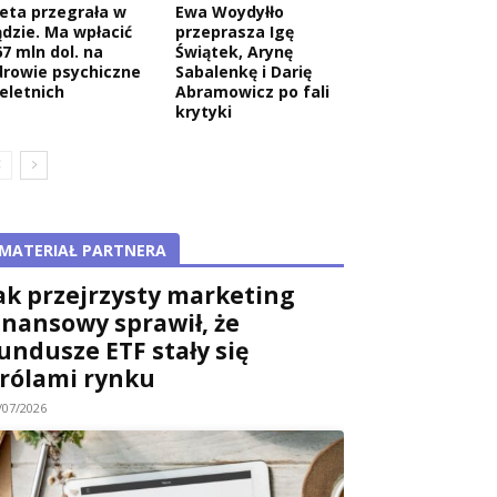
eta przegrała w
Ewa Woydyłło
ądzie. Ma wpłacić
przeprasza Igę
67 mln dol. na
Świątek, Arynę
drowie psychiczne
Sabalenkę i Darię
ieletnich
Abramowicz po fali
krytyki
MATERIAŁ PARTNERA
ak przejrzysty marketing
inansowy sprawił, że
undusze ETF stały się
rólami rynku
/07/2026