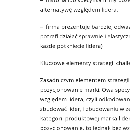
– historia lub specyfika firmy po
alternatywę względem lidera,
– firma prezentuje bardziej odwa
potrafi działać sprawnie i elasty
każde potknięcie lidera).
Kluczowe elementy strategii chal
Zasadniczym elementem strategii 
pozycjonowanie marki. Owa specyf
względem lidera, czyli odkodowani
zbudować lider, i zbudowaniu wiz
kategorii produktowej marka lide
pozycjonowanie, to jednak bez w