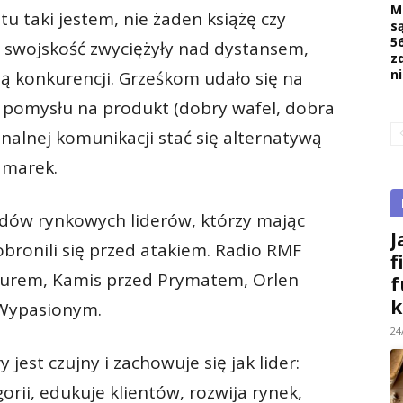
M
u taki jestem, nie żaden książę czy
s
5
, swojskość zwyciężyły nad dystansem,
z
n
ią konkurencji. Grześkom udało się na
o pomysłu na produkt (dobry wafel, dobra
onalnej komunikacji stać się alternatywą
 marek.
ładów rynkowych liderów, którzy mając
J
bronili się przed atakiem. Radio RMF
f
Purem, Kamis przed Prymatem, Orlen
f
k
 Wypasionym.
24
jest czujny i zachowuje się jak lider:
rii, edukuje klientów, rozwija rynek,