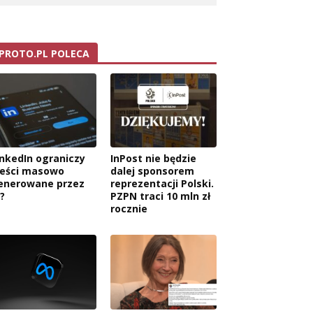
PROTO.PL POLECA
inkedIn ograniczy
InPost nie będzie
reści masowo
dalej sponsorem
enerowane przez
reprezentacji Polski.
?
PZPN traci 10 mln zł
rocznie