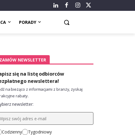
ACA
PORADY
ZAMÓW NEWSLETTER
apisz się na listę odbiorców
ezpłatnego newslettera!
dź na bieżąco z informacjami z branży, zyskaj
rakcyjne rabaty.
bierz newsletter:
Codzienny
Tygodniowy