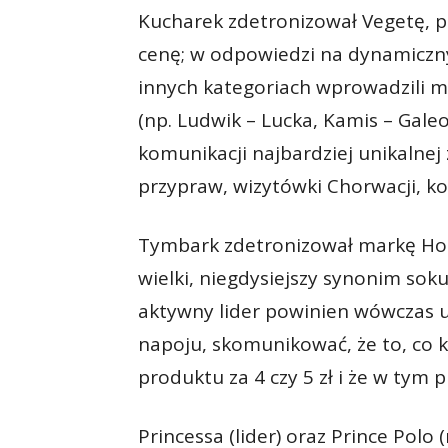
Kucharek zdetronizował Vegetę, po
cenę; w odpowiedzi na dynamiczny
innych kategoriach wprowadzili m
(np. Ludwik – Lucka, Kamis – Galeo
komunikacji najbardziej unikalnej
przypraw, wizytówki Chorwacji, kom
Tymbark zdetronizował markę Hortex
wielki, niegdysiejszy synonim so
aktywny lider powinien wówczas u
napoju, skomunikować, że to, co k
produktu za 4 czy 5 zł i że w tym
Princessa (lider) oraz Prince Polo 