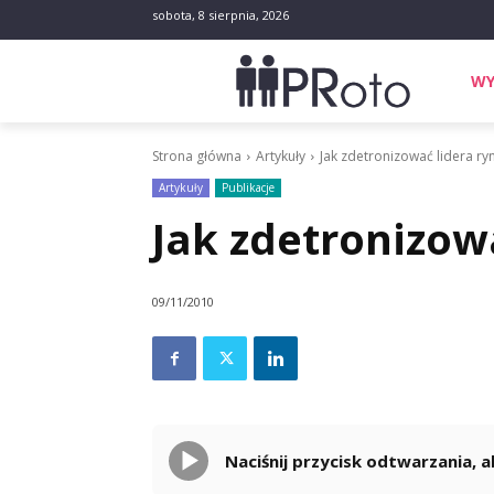
sobota, 8 sierpnia, 2026
WY
Strona główna
Artykuły
Jak zdetronizować lidera ry
Artykuły
Publikacje
Jak zdetronizow
09/11/2010
Naciśnij przycisk odtwarzania,