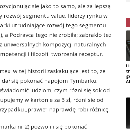
zycjonując się jako to samo, ale za lepszą
 rozwój segmentu value, liderzy rynku w
arki utrudniające rozwój tego segmentu
), a Podravca tego nie zrobiła; zabrakło też
 z uniwersalnych kompozycji naturalnych
petencji i filozofii tworzenia receptur.
L
: w tej historii zaskakujące jest to, że
t
g
ku dał się pokonać napojom Tymbarku;
AI
świadomić ludziom, czym różni się sok od
upujemy w kartonie za 3 zł, różni się od
 przypadku „prawie” naprawdę robi różnicę.
(marka nr 2) pozwolili się pokonać