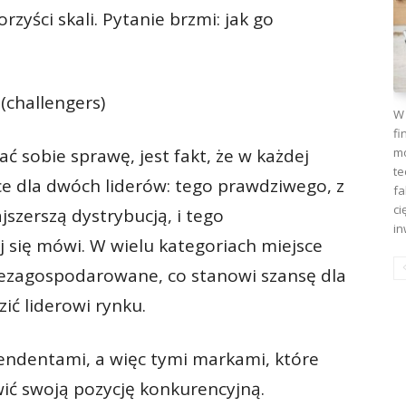
zyści skali. Pytanie brzmi: jak go
challengers)
W 
fi
mo
ać sobie sprawę, jest fakt, że w każdej
te
ce dla dwóch liderów: tego prawdziwego, z
fa
ci
szerszą dystrybucją, i tego
in
 się mówi. W wielu kategoriach miejsce
iezagospodarowane, co stanowi szansę dla
zić liderowi rynku.
endentami, a więc tymi markami, które
ić swoją pozycję konkurencyjną.