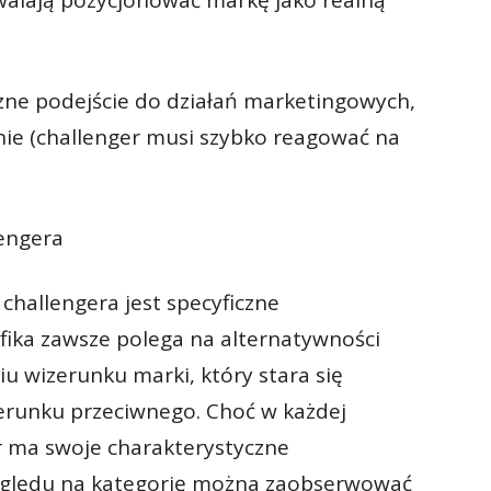
zwalają pozycjonować markę jako realną
żne podejście do działań marketingowych,
cznie (challenger musi szybko reagować na
lengera
challengera jest specyficzne
ika zawsze polega na alternatywności
u wizerunku marki, który stara się
erunku przeciwnego. Choć w każdej
r ma swoje charakterystyczne
zględu na kategorię można zaobserwować