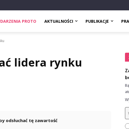
DARZENIA PROTO
AKTUALNOŚCI
PUBLIKACJE
PR
nku
ać lidera rynku
Z
b
Bą
at
Wy
 aby odsłuchać tę zawartość
Powered By
GSpeech