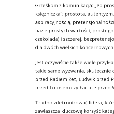
Grześkom z komunikacją: „Po prost
księżniczka”; prostota, autentyzm
aspiracyjnością, pretensjonalnośc
bazie prostych wartości, prosteg
czekolada) i szczerej, bezpretensj
dla dwóch wielkich koncernowych
Jest oczywiście także wiele przyk
takie same wyzwania, skutecznie o
przed Radiem Zet, Ludwik przed 
przed Lotosem czy Łaciate przed
Trudno zdetronizować lidera, który 
zawłaszcza kluczową korzyść katego