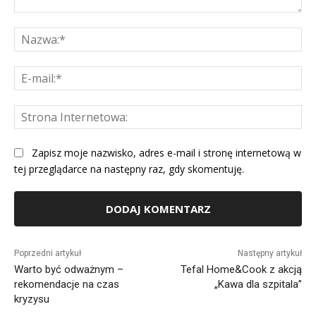
Komentarz:
Na
E-
mai
St
Int
Zapisz moje nazwisko, adres e-mail i stronę internetową w
tej przeglądarce na następny raz, gdy skomentuję.
Alternative:
Poprzedni artykuł
Następny artykuł
Warto być odważnym –
Tefal Home&Cook z akcją
rekomendacje na czas
„Kawa dla szpitala”
kryzysu