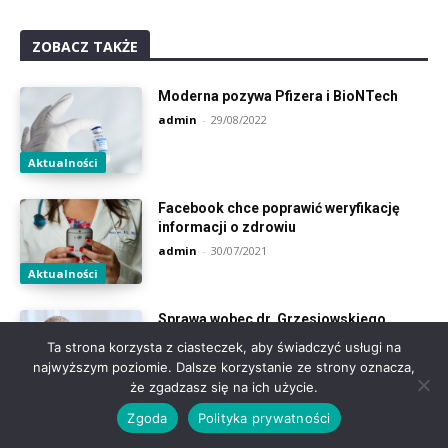
ZOBACZ TAKŻE
Moderna pozywa Pfizera i BioNTech
admin
-
29/08/2022
Aktualności
Facebook chce poprawić weryfikację
informacji o zdrowiu
admin
-
30/07/2021
Aktualności
Sprawa wobec dr. Grzesiowskiego
umorzona
Ta strona korzysta z ciasteczek, aby świadczyć usługi na
admin
-
29/06/2021
najwyższym poziomie. Dalsze korzystanie ze strony oznacza,
Aktualności
że zgadzasz się na ich użycie.
Zgoda
Polityka prywatności