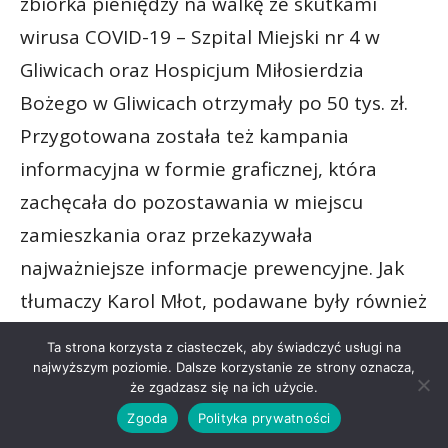
zbiórka pieniędzy na walkę ze skutkami
wirusa COVID-19 – Szpital Miejski nr 4 w
Gliwicach oraz Hospicjum Miłosierdzia
Bożego w Gliwicach otrzymały po 50 tys. zł.
Przygotowana została też kampania
informacyjna w formie graficznej, która
zachęcała do pozostawania w miejscu
zamieszkania oraz przekazywała
najważniejsze informacje prewencyjne. Jak
tłumaczy Karol Młot, podawane były również
informacje na temat sytuacji w innych
Ta strona korzysta z ciasteczek, aby świadczyć usługi na
krajach przez krótkie nagrania wideo
najwyższym poziomie. Dalsze korzystanie ze strony oznacza,
że zgadzasz się na ich użycie.
zrealizowane przez byłych zawodników.
Zgoda
Polityka prywatności