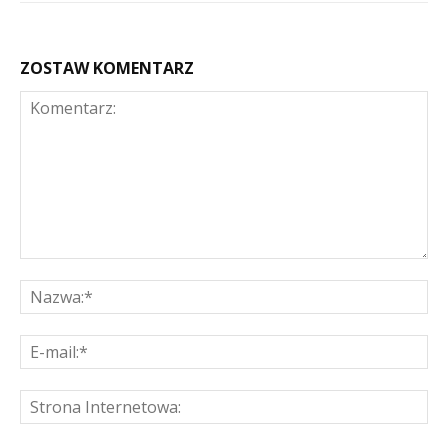
ZOSTAW KOMENTARZ
Komentarz:
Na
E-
mai
St
Int