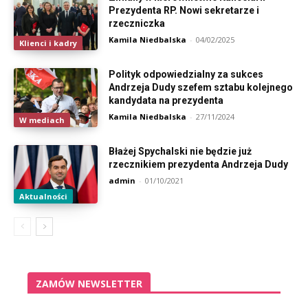
Prezydenta RP. Nowi sekretarze i
rzeczniczka
Kamila Niedbalska
-
04/02/2025
Klienci i kadry
Polityk odpowiedzialny za sukces
Andrzeja Dudy szefem sztabu kolejnego
kandydata na prezydenta
Kamila Niedbalska
-
27/11/2024
W mediach
Błażej Spychalski nie będzie już
rzecznikiem prezydenta Andrzeja Dudy
admin
-
01/10/2021
Aktualności
ZAMÓW NEWSLETTER