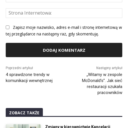
mai
St
Int
Zapisz moje nazwisko, adres e-mail i stronę internetową w
tej przeglądarce na następny raz, gdy skomentuję.
Alternative:
Poprzedni artykuł
Następny artykuł
4 sprawdzone trendy w
„Witamy w zespole
komunikacji wewnętrznej
McDonald’s”. Jak sieć
restauracji szukała
pracowników
ZOBACZ TAKŻE
Zmiany w kierownictwie Kancelarii