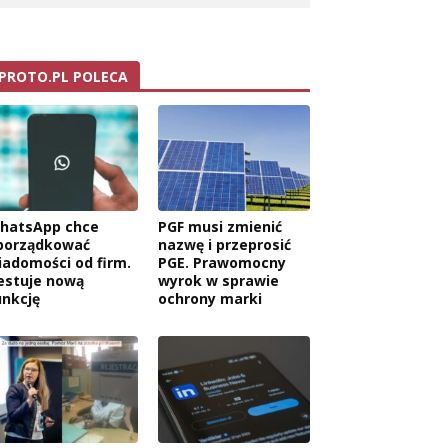
PROTO.PL POLECA
hatsApp chce
PGF musi zmienić
porządkować
nazwę i przeprosić
iadomości od firm.
PGE. Prawomocny
estuje nową
wyrok w sprawie
unkcję
ochrony marki