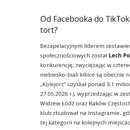
Od Facebooka do TikToka:
tort?
Bezapelacyjnym liderem zestawie
społecznościowych został
Lech P
konkurencję, zwyciężając w cztere
niebiesko-biali kibice są obecnie 
„Kolejorz” uzyskał ponad 3,1 milio
27.05.2026 r.), wyprzedzając w ze
Widzew Łódź oraz Raków Częstoch
klub zbudował na Instagramie, gdz
tej kategorii na kolejnych miejsc