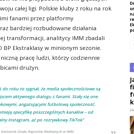
D
oju całej ligi. Polskie kluby z roku na rok
u
na
oimi fanami przez platformy
re
E
raz bardziej rozbudowane działania
p
ej transformacji, analitycy IMM zbadali
BP Ekstraklasy w minionym sezonie.
niczną pracę ludzi, którzy codziennie
ibicami drużyn.
J
f
rok do roku to sygnał, że media społecznościowe są
f
jscem aktywnego dialogu z fanami. Stały się one
k
kowymi, angażującymi futbolową społeczność.
24
umieją specyfikę poszczególnych kanałów – od
alny Instagram, aż po rozrywkowy TikTok”
, Kierownik Działu Raportów Medialnych w IMM.