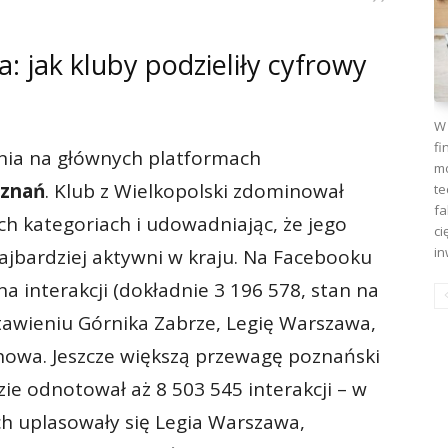
 jak kluby podzieliły cyfrowy
W 
fi
nia na głównych platformach
mo
oznań
. Klub z Wielkopolski zdominował
te
fa
ch kategoriach i udowadniając, że jego
ci
in
najbardziej aktywni w kraju. Na Facebooku
na interakcji (dokładnie 3 196 578, stan na
stawieniu Górnika Zabrze, Legię Warszawa,
owa. Jeszcze większą przewagę poznański
ie odnotował aż 8 503 545 interakcji – w
ach uplasowały się Legia Warszawa,