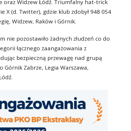
ze oraz Widzew Łódź. Triumfalny hat-trick
e X (d. Twitter), gdzie klub zdobył 948 054
egię, Widzew, Raków i Górnik.
m nie pozostawiło żadnych złudzeń co do
egorii łącznego zaangażowania z
budując bezpieczną przewagę nad grupą
no Górnik Zabrze, Legia Warszawa,
Łódź.