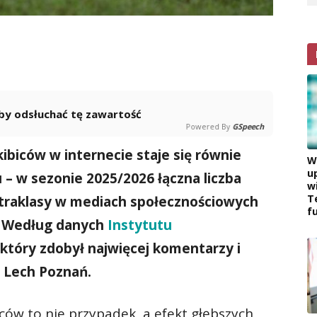
 aby odsłuchać tę zawartość
Powered By
GSpeech
ibiców w internecie staje się równie
W
u
u –
w sezonie 2025/2026 łączna liczba
w
T
straklasy w mediach społecznościowych
f
Według danych
Instytutu
który zdobył najwięcej komentarzy i
ł Lech Poznań.
ców to nie przypadek, a efekt głębszych