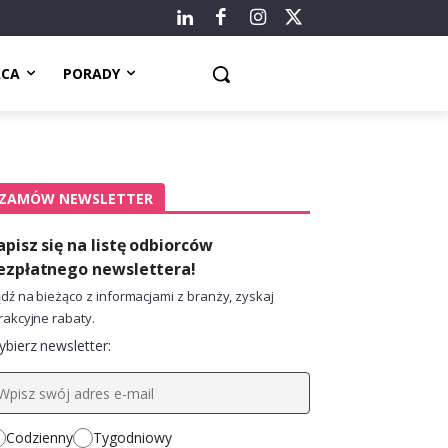
ACA
PORADY
ZAMÓW NEWSLETTER
apisz się na listę odbiorców
ezpłatnego newslettera!
dź na bieżąco z informacjami z branży, zyskaj
rakcyjne rabaty.
bierz newsletter:
Codzienny
Tygodniowy