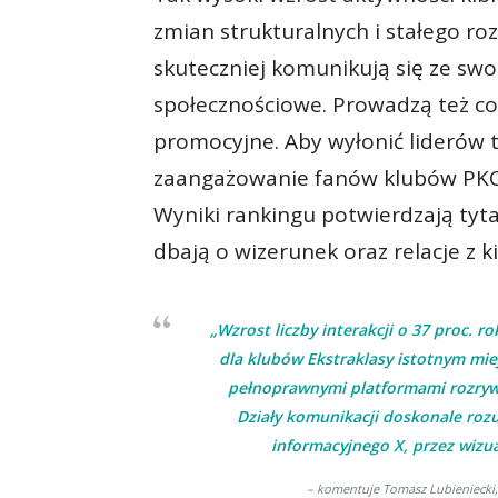
zmian strukturalnych i stałego rozw
skuteczniej komunikują się ze sw
społecznościowe. Prowadzą też co
promocyjne. Aby wyłonić liderów t
zaangażowanie fanów klubów PKO 
Wyniki rankingu potwierdzają tyta
dbają o wizerunek oraz relacje z k
„Wzrost liczby interakcji o 37 proc. 
dla klubów Ekstraklasy istotnym mie
pełnoprawnymi platformami rozryw
Działy komunikacji doskonale roz
informacyjnego X, przez wizu
– komentuje Tomasz Lubieniecki