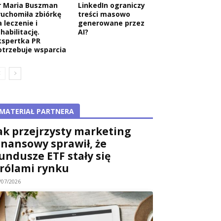
r Maria Buszman
LinkedIn ograniczy
ruchomiła zbiórkę
treści masowo
 leczenie i
generowane przez
habilitację.
AI?
kspertka PR
otrzebuje wsparcia
MATERIAŁ PARTNERA
ak przejrzysty marketing
inansowy sprawił, że
undusze ETF stały się
rólami rynku
/07/2026