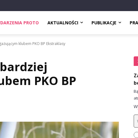
DARZENIA PROTO
AKTUALNOŚCI
PUBLIKACJE
PR
gażującym klubem PKO BP Ekstraklasy
bardziej
Z
lubem PKO BP
b
Bą
at
Wy