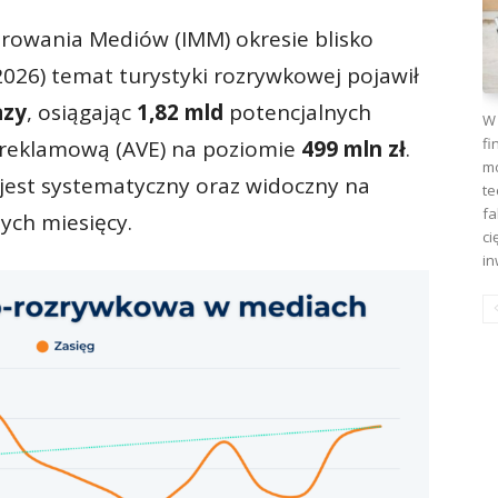
rowania Mediów (IMM) okresie blisko
2026) temat turystyki rozrywkowej pojawił
azy
, osiągając
1,82 mld
potencjalnych
W 
fi
 reklamową (AVE) na poziomie
499 mln zł
.
mo
 jest systematyczny oraz widoczny na
te
fa
ych miesięcy.
ci
in