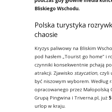
podczas gdy główne media konce
Bliskiego Wschodu.
Polska turystyka rozryw
chaosie
Kryzys paliwowy na Bliskim Wscho
pod hasłem „Tourist go home” i r
czynniki konsekwentnie pchają po
atrakcji. Zjawisko
staycation
, czyl
być niszowym wyborem. Według r
opracowanego przez Małopolską O
Grupą Pingwina i Triverna.pl, już
5
urlop w kraju.