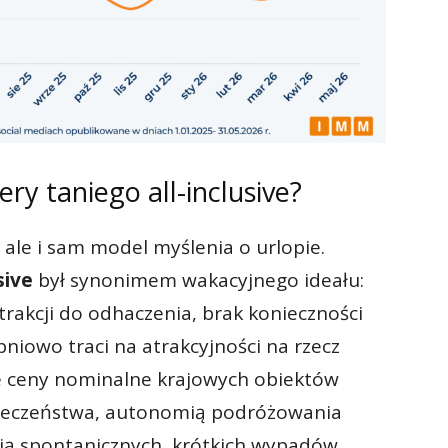
ry taniego all-inclusive?
, ale i sam model myślenia o urlopie.
usive
był synonimem wakacyjnego ideału:
trakcji do odhaczenia, brak konieczności
niowo traci na atrakcyjności na rzecz
e ceny nominalne krajowych obiektów
ieczeństwa, autonomią podróżowania
ią spontanicznych, krótkich wypadów.