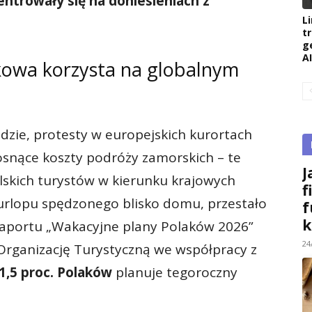
ntrowały się na doniesieniach z
L
t
g
AI
kowa korzysta na globalnym
dzie, protesty w europejskich kurortach
osnące koszty podróży zamorskich – te
J
lskich turystów w kierunku krajowych
f
i urlopu spędzonego blisko domu, przestało
f
k
aportu „Wakacyjne plany Polaków 2026”
24
rganizację Turystyczną we współpracy z
1,5 proc. Polaków
planuje tegoroczny