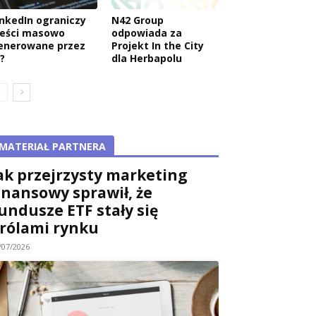
inkedIn ograniczy
N42 Group
reści masowo
odpowiada za
enerowane przez
Projekt In the City
?
dla Herbapolu
MATERIAŁ PARTNERA
ak przejrzysty marketing
inansowy sprawił, że
undusze ETF stały się
rólami rynku
/07/2026