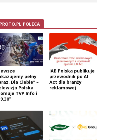
PROTO.PL POLECA
Zawsze
IAB Polska publikuje
okazujemy pełny
przewodnik po AI
raz. Dla Ciebie” –
Act dla branży
elewizja Polska
reklamowej
romuje TVP Info i
9.30”