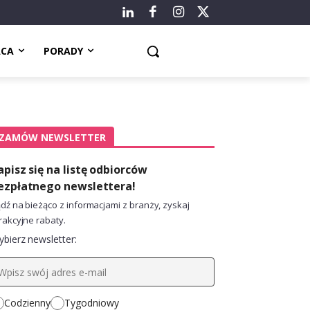
ACA
PORADY
ZAMÓW NEWSLETTER
apisz się na listę odbiorców
ezpłatnego newslettera!
dź na bieżąco z informacjami z branży, zyskaj
rakcyjne rabaty.
bierz newsletter:
Codzienny
Tygodniowy