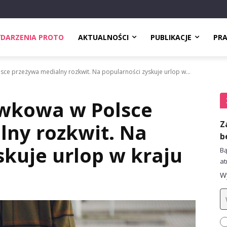
DARZENIA PROTO
AKTUALNOŚCI
PUBLIKACJE
PR
sce przeżywa medialny rozkwit. Na popularności zyskuje urlop w...
ywkowa w Polsce
Z
lny rozkwit. Na
b
skuje urlop w kraju
Bą
at
Wy