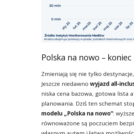
Polska na nowo – koniec e
Zmieniają się nie tylko destynacje
Jeszcze niedawno
wyjazd all-incl
niska cena bazowa, gotowa lista a
planowania. Dziś ten schemat stop
modelu „Polska na nowo”
: wyższ
równoważone są poczuciem bezp
własnym autem i łatwą możliwośc