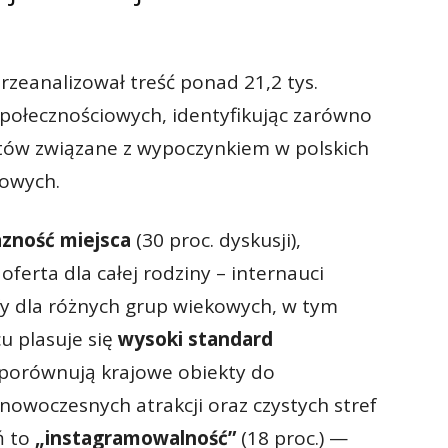
zeanalizował treść ponad 21,2 tys.
połecznościowych, identyfikując zarówno
utów związane z wypoczynkiem w polskich
kowych.
azność miejsca
(30 proc. dyskusji),
ferta dla całej rodziny – internauci
efy dla różnych grup wiekowych, w tym
u plasuje się
wysoki standard
y porównują krajowe obiekty do
nowoczesnych atrakcji oraz czystych stref
ń to
„instagramowalność”
(18 proc.) —