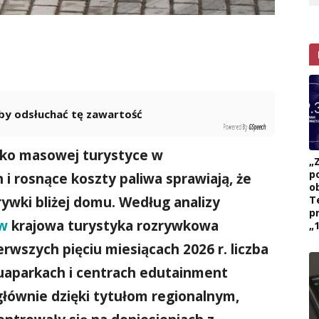
 aby odsłuchać tę zawartość
Powered By
GSpeech
wko masowej turystyce w
„
p
i rosnące koszty paliwa sprawiają, że
ob
rywki bliżej domu. Według analizy
T
p
ów
krajowa turystyka rozrywkowa
„1
rwszych pięciu miesiącach 2026 r. liczba
aquaparkach i centrach edutainment
 głównie dzięki tytułom regionalnym,