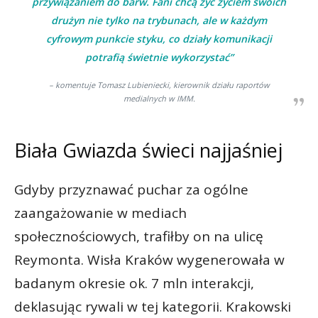
przywiązaniem do barw. Fani chcą żyć życiem swoich
drużyn nie tylko na trybunach, ale w każdym
cyfrowym punkcie styku, co działy komunikacji
potrafią świetnie wykorzystać”
– komentuje Tomasz Lubieniecki, kierownik działu raportów
medialnych w IMM.
Biała Gwiazda świeci najjaśniej
Gdyby przyznawać puchar za ogólne
zaangażowanie w mediach
społecznościowych, trafiłby on na ulicę
Reymonta. Wisła Kraków wygenerowała w
badanym okresie ok. 7 mln interakcji,
deklasując rywali w tej kategorii. Krakowski