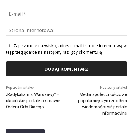
E-
mai
St
Int
Zapisz moje nazwisko, adres e-mail i stronę internetową w
tej przeglądarce na następny raz, gdy skomentuję.
Alternative:
Poprzedni artykuł
Następny artykuł
„Radykalizm z Warszawy” –
Media społecznościowe
ukraińskie portale o sprawie
popularniejszym źródłem
Orderu Orła Białego
wiadomości niż portale
informacyjne