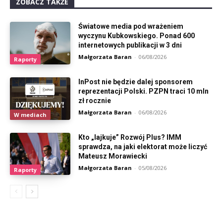
ZOBACZ TAKŻE
Światowe media pod wrażeniem
wyczynu Kubkowskiego. Ponad 600
internetowych publikacji w 3 dni
Małgorzata Baran
-
06/08/2026
Raporty
InPost nie będzie dalej sponsorem
reprezentacji Polski. PZPN traci 10 mln
zł rocznie
Małgorzata Baran
-
06/08/2026
W mediach
Kto „lajkuje” Rozwój Plus? IMM
sprawdza, na jaki elektorat może liczyć
Mateusz Morawiecki
Małgorzata Baran
-
05/08/2026
Raporty