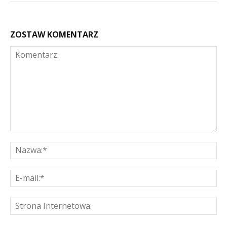
ZOSTAW KOMENTARZ
Komentarz:
Na
E-
mai
St
Int