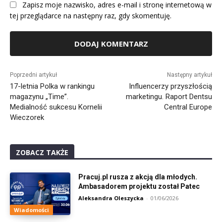
Zapisz moje nazwisko, adres e-mail i stronę internetową w
tej przeglądarce na następny raz, gdy skomentuję.
Alternative:
Poprzedni artykuł
Następny artykuł
17-letnia Polka w rankingu
Influencerzy przyszłością
magazynu „Time”.
marketingu. Raport Dentsu
Medialność sukcesu Kornelii
Central Europe
Wieczorek
ZOBACZ TAKŻE
Pracuj.pl rusza z akcją dla młodych.
Ambasadorem projektu został Patec
Aleksandra Oleszycka
-
01/06/2026
Wiadomości