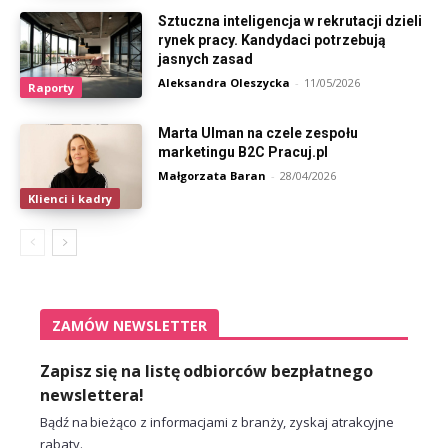
Sztuczna inteligencja w rekrutacji dzieli
rynek pracy. Kandydaci potrzebują
jasnych zasad
Aleksandra Oleszycka
-
11/05/2026
Raporty
Marta Ulman na czele zespołu
marketingu B2C Pracuj.pl
Małgorzata Baran
-
28/04/2026
Klienci i kadry
ZAMÓW NEWSLETTER
Zapisz się na listę odbiorców bezpłatnego
newslettera!
Bądź na bieżąco z informacjami z branży, zyskaj atrakcyjne
rabaty.