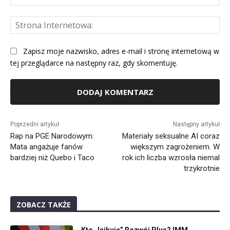
mai
St
Int
Zapisz moje nazwisko, adres e-mail i stronę internetową w
tej przeglądarce na następny raz, gdy skomentuję.
Alternative:
Poprzedni artykuł
Następny artykuł
Rap na PGE Narodowym:
Materiały seksualne AI coraz
Mata angażuje fanów
większym zagrożeniem. W
bardziej niż Quebo i Taco
rok ich liczba wzrosła niemal
trzykrotnie
ZOBACZ TAKŻE
Kto „lajkuje” Rozwój Plus? IMM