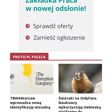
PROTO.PL POLECA
TBWAWarsaw
Świstaki na OnlyFans.
wprowadza nową
Naukowcy
identyfikację wizualną
wykorzystują niebieską
platformę do