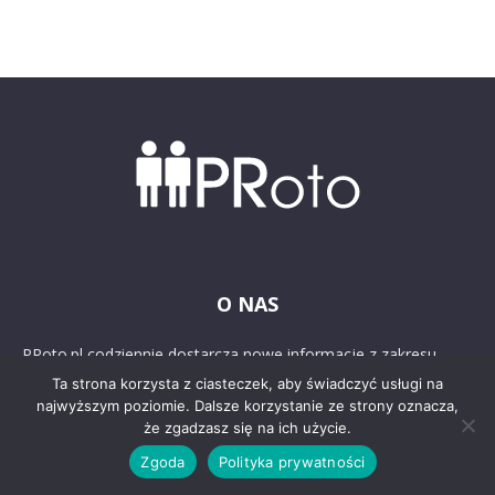
O NAS
PRoto.pl codziennie dostarcza nowe informacje z zakresu
marketingu i public relations, digital PR, employer brandingu,
Ta strona korzysta z ciasteczek, aby świadczyć usługi na
sponsoringu, CSR oraz ESG. Publikujemy najważniejsze
najwyższym poziomie. Dalsze korzystanie ze strony oznacza,
wiadomości, przekrojowe artykuły, przykłady najciekawszych
że zgadzasz się na ich użycie.
kampanii, wywiady oraz badania, wspierając rozwój branży
Zgoda
Polityka prywatności
komunikacji marketingowej od 2004 roku.