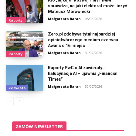
sprawdza, na jaki elektorat może liczyć
Mateusz Morawiecki
Małgorzata Baran
-
05/08/2026
Raporty
Zero.pl zdobywa tytuł najbardziej
opiniotwórczego medium czerwca.
Awans o 16 miejsc
Małgorzata Baran
-
31/07/2026
Raporty
Raporty PwC o AI zawierały…
halucynacje AI – ujawnia „Financial
Times”
Małgorzata Baran
-
30/07/2026
Ze świata
ZAMÓW NEWSLETTER