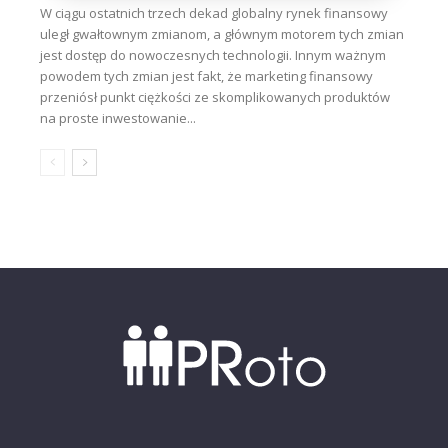
W ciągu ostatnich trzech dekad globalny rynek finansowy
uległ gwałtownym zmianom, a głównym motorem tych zmian
jest dostęp do nowoczesnych technologii. Innym ważnym
powodem tych zmian jest fakt, że marketing finansowy
przeniósł punkt ciężkości ze skomplikowanych produktów
na proste inwestowanie...