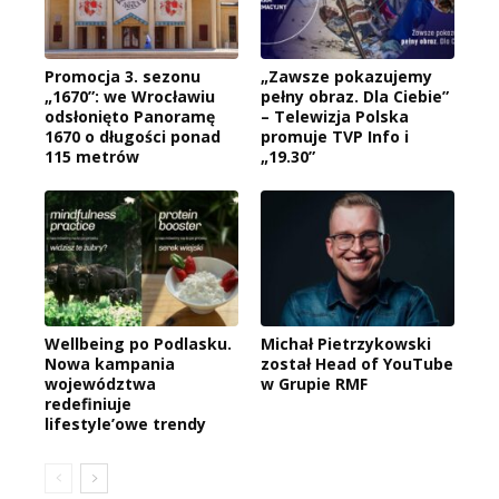
Promocja 3. sezonu
„Zawsze pokazujemy
„1670”: we Wrocławiu
pełny obraz. Dla Ciebie”
odsłonięto Panoramę
– Telewizja Polska
1670 o długości ponad
promuje TVP Info i
115 metrów
„19.30”
Wellbeing po Podlasku.
Michał Pietrzykowski
Nowa kampania
został Head of YouTube
województwa
w Grupie RMF
redefiniuje
lifestyle’owe trendy