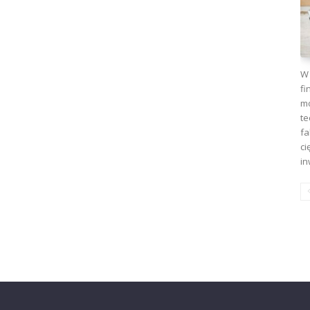
W 
fi
mo
te
fa
ci
in