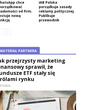
hatsApp chce
IAB Polska
porządkować
porządkuje zasady
iadomości od firm.
reklamy politycznej.
estuje nową
Publikuje
unkcję
przewodnik
MATERIAŁ PARTNERA
ak przejrzysty marketing
inansowy sprawił, że
undusze ETF stały się
rólami rynku
/07/2026