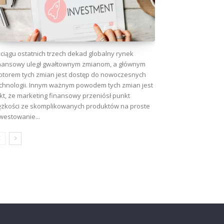
ciągu ostatnich trzech dekad globalny rynek
nansowy uległ gwałtownym zmianom, a głównym
torem tych zmian jest dostęp do nowoczesnych
chnologii. Innym ważnym powodem tych zmian jest
kt, że marketing finansowy przeniósł punkt
ężkości ze skomplikowanych produktów na proste
westowanie...