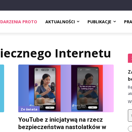
DARZENIA PROTO
AKTUALNOŚCI
PUBLIKACJE
PR
iecznego Internetu
Z
b
Bą
at
Wy
Ze świata
YouTube z inicjatywą na rzecz
bezpieczeństwa nastolatków w