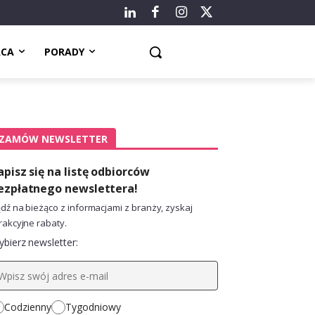
ACA
PORADY
ZAMÓW NEWSLETTER
apisz się na listę odbiorców
ezpłatnego newslettera!
dź na bieżąco z informacjami z branży, zyskaj
rakcyjne rabaty.
bierz newsletter:
Codzienny
Tygodniowy