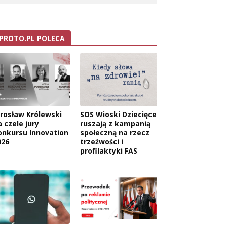
PROTO.PL POLECA
arosław Królewski
SOS Wioski Dziecięce
 czele jury
ruszają z kampanią
onkursu Innovation
społeczną na rzecz
026
trzeźwości i
profilaktyki FAS