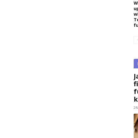
W
u
w
T
f
J
f
f
k
24