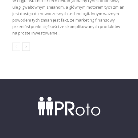
W ciągu ostatnich trzech dekad globalny rynek finansowy
uległ gwałtownym zmianom, a głównym motorem tych zmian
jest dostęp do nowoczesnych technologii. Innym ważnym
powodem tych zmian jest fakt, że marketing finansowy
przeniósł punkt ciężkości ze skomplikowanych produktów
na proste inwestowanie...