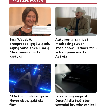
PROTO.PL POLECA
Ewa Woydyłło
Autoironia zamiast
przeprasza Igę Świątek,
marketingowych
Arynę Sabalenkę i Darię
szablonów. Bedoes 2115
Abramowicz po fali
w kampanii marki
krytyki
Activia
AI Act wchodzi w życie.
Luksusowy wyjazd
Nowe obowiązki dla
OpenAI dla twórców
firm
wywołał krytykę w sieci