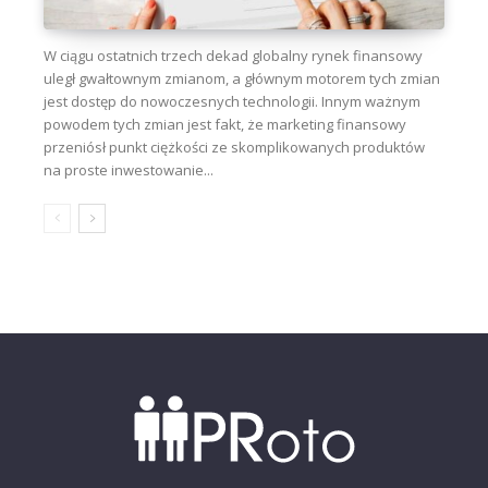
W ciągu ostatnich trzech dekad globalny rynek finansowy
uległ gwałtownym zmianom, a głównym motorem tych zmian
jest dostęp do nowoczesnych technologii. Innym ważnym
powodem tych zmian jest fakt, że marketing finansowy
przeniósł punkt ciężkości ze skomplikowanych produktów
na proste inwestowanie...