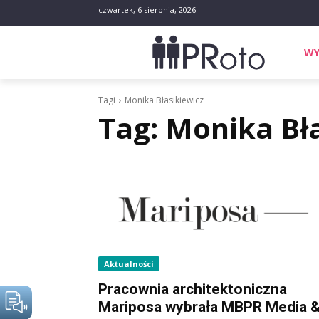
czwartek, 6 sierpnia, 2026
WY
Tagi
Monika Błasikiewicz
Tag:
Monika Bła
Aktualności
Pracownia architektoniczna
Mariposa wybrała MBPR Media 