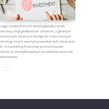
ciągu ostatnich trzech dekad globalny rynek
nansowy uległ gwałtownym zmianom, a głównym
torem tych zmian jest dostęp do nowoczesnych
chnologii. Innym ważnym powodem tych zmian jest
kt, że marketing finansowy przeniósł punkt
ężkości ze skomplikowanych produktów na proste
westowanie...