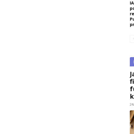
I
p
r
P
p
J
f
f
k
24