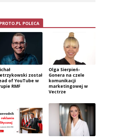
PROTO.PL POLECA
ichał
Olga Sierpień-
ietrzykowski został
Gonera na czele
ead of YouTube w
komunikacji
rupie RMF
marketingowej w
Vectrze