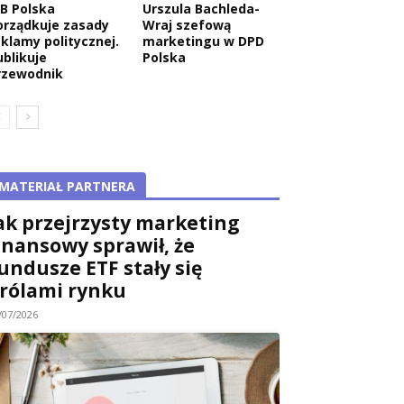
AB Polska
Urszula Bachleda-
orządkuje zasady
Wraj szefową
eklamy politycznej.
marketingu w DPD
ublikuje
Polska
rzewodnik
MATERIAŁ PARTNERA
ak przejrzysty marketing
inansowy sprawił, że
undusze ETF stały się
rólami rynku
/07/2026