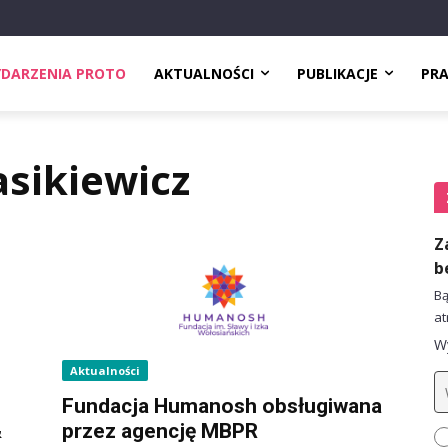
DARZENIA PROTO
AKTUALNOŚCI
PUBLIKACJE
PR
sikiewicz
Z
b
Bą
at
Wy
Aktualności
Fundacja Humanosh obsługiwana
&
przez agencję MBPR