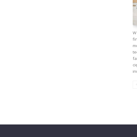
W 
fi
mo
te
fa
ci
in