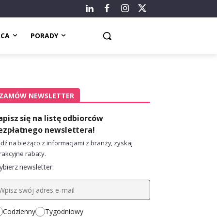
ACA
PORADY
ZAMÓW NEWSLETTER
apisz się na listę odbiorców
ezpłatnego newslettera!
dź na bieżąco z informacjami z branży, zyskaj
rakcyjne rabaty.
bierz newsletter:
Codzienny
Tygodniowy