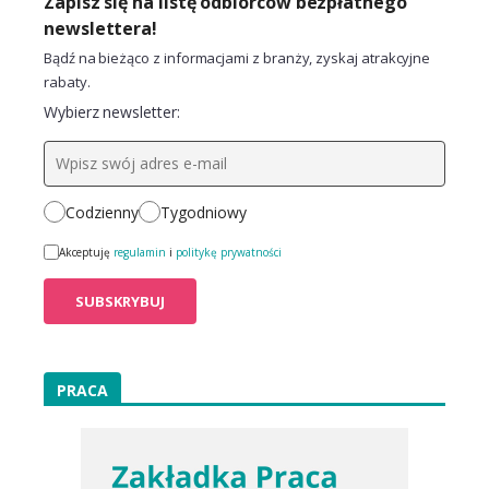
Zapisz się na listę odbiorców bezpłatnego
newslettera!
Bądź na bieżąco z informacjami z branży, zyskaj atrakcyjne
rabaty.
Wybierz newsletter:
Codzienny
Tygodniowy
Akceptuję
regulamin
i
politykę prywatności
PRACA