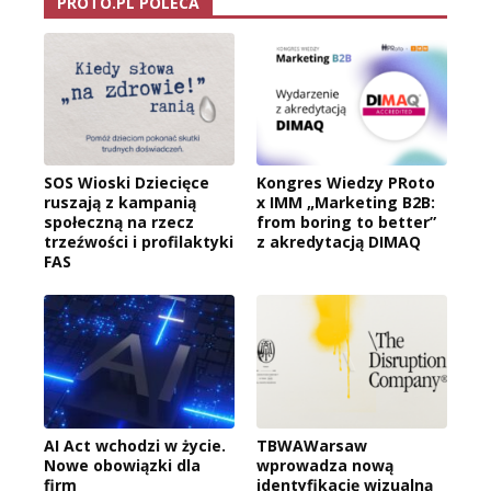
PROTO.PL POLECA
SOS Wioski Dziecięce
Kongres Wiedzy PRoto
ruszają z kampanią
x IMM „Marketing B2B:
społeczną na rzecz
from boring to better”
trzeźwości i profilaktyki
z akredytacją DIMAQ
FAS
AI Act wchodzi w życie.
TBWAWarsaw
Nowe obowiązki dla
wprowadza nową
firm
identyfikację wizualną