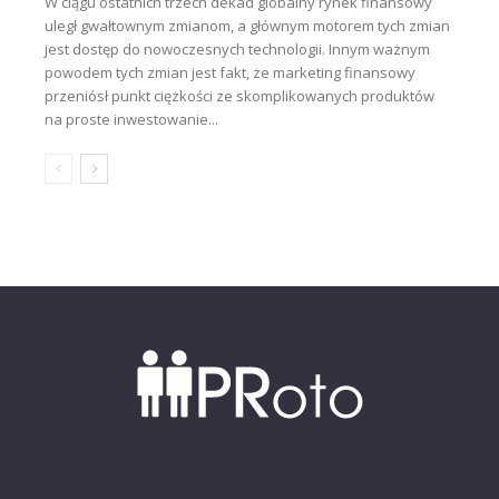
W ciągu ostatnich trzech dekad globalny rynek finansowy
uległ gwałtownym zmianom, a głównym motorem tych zmian
jest dostęp do nowoczesnych technologii. Innym ważnym
powodem tych zmian jest fakt, że marketing finansowy
przeniósł punkt ciężkości ze skomplikowanych produktów
na proste inwestowanie...